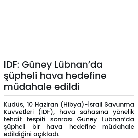
Teknoloji
Sektörel
Arşiv
Künye
IDF: Güney Lübnan’da
şüpheli hava hedefine
Giriş
müdahale edildi
Yap
Kudüs, 10 Haziran (Hibya)-İsrail Savunma
Kuvvetleri (IDF), hava sahasına yönelik
tehdit tespiti sonrası Güney Lübnan’da
şüpheli bir hava hedefine müdahale
edildiğini açıkladı.