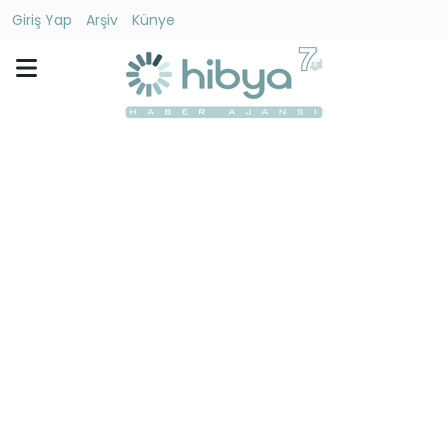
Giriş Yap
Arşiv
Künye
Ara
Gündem
Ekonomi
Dünya
Yaşam
Kültür
-
Sanat
Spor