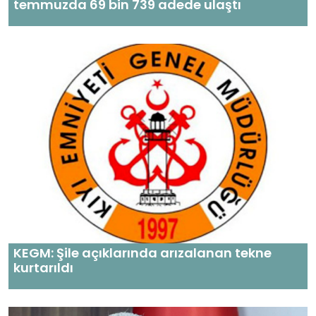
temmuzda 69 bin 739 adede ulaştı
KEGM: Şile açıklarında arızalanan tekne
kurtarıldı