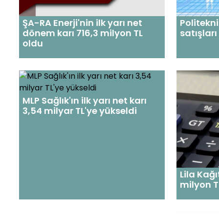
ŞA-RA Enerji'nin ilk yarı net
Politekni
dönem karı 716,3 milyon TL
satışları
oldu
MLP Sağlık'ın ilk yarı net karı
3,54 milyar TL'ye yükseldi
Lila Kağı
milyon TL