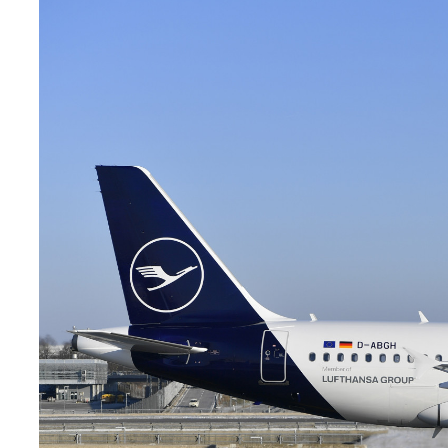
Teknoloji
Sektörel
Arşiv
Künye
Giriş
Yap