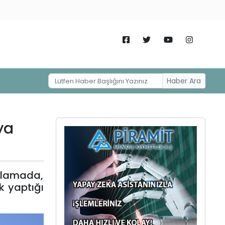
Haber Ara
ya
klamada,
k yaptığı