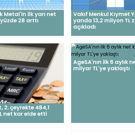
k Metal'in ilk yarı net
Vakıf Menkul Kıymet Ya
 yüzde 28 arttı
yarıda 13,2 milyon TL 
açıkladı
AgeSA'nın ilk 6 aylık ne
milyar TL'ye yaklaştı
t, 2. çeyrekte 484,1
 net kar elde etti