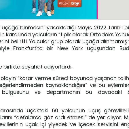
 uçağa binmesini yasakladığı Mayıs 2022 tarihli b
kin kararında yolcuların “tipik olarak Ortodoks Yahu
klerini belirtti. Yolcular grup olarak uçağa alınmamış
niyle Frankfurt'ta bir New York uçuşundan Bud
e birlikte seyahat ediyorlardı.
 olayın “karar verme süreci boyunca yaşanan talihsi
 değerlendirmeden kaynaklandığını” ve bu eylemle
ık bulgusunu ve departmanın bu davadaki bu
 arasında uçaktaki 60 yolcunun uçuş görevliler
rını “defalarca göz ardı etmesi” de yer alıyor. M
lilerinin uçak içi yiyecek ve içecek servisini enge