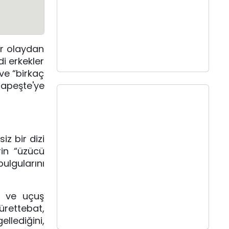
ir olaydan
di erkekler
 ve “birkaç
apeşte'ye
z bir dizi
rin “üzücü
lgularını
i ve uçuş
ürettebat,
llediğini,