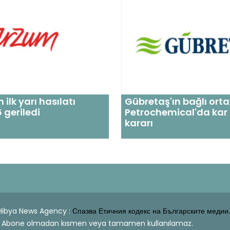
ilk yarı hasılatı
Gübretaş'ın bağlı ortak
 geriledi
Petrochemical'da kar
kararı
| Hibya News Agency :
Спазва Етичния кодекс на Българските медии.
dahi Abone olmadan kısmen veya tamamen kullanılamaz.