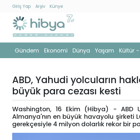
Giriş Yap
Arşiv
Künye
Ara
Gündem
Gündem
Ekonomi
Dünya
Yaşam
Kültür 
Ekonomi
Dünya
ABD, Yahudi yolcuların haklar
Yaşam
büyük para cezası kesti
Kültür
Washington, 16 Ekim (Hibya) - ABD U
-
Almanya'nın en büyük havayolu şirketi Lu
Sanat
gerekçesiyle 4 milyon dolarlık rekor bir p
Spor