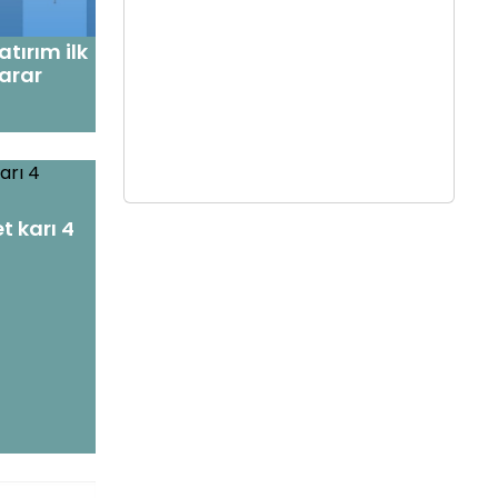
tırım ilk
zarar
t karı 4