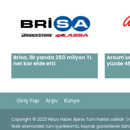
Brisa, ilk yarıda 260 milyon TL
Arzum'un 
net kar elde etti
yüzde 46
Giriş Yap
Arşiv
Künye
Copyright © 2023 Hibya Haber Ajansı Tüm hakları saklıdır. 
Web sitemizdeki tüm içeriklerimiz, kaynak gösterilerek 