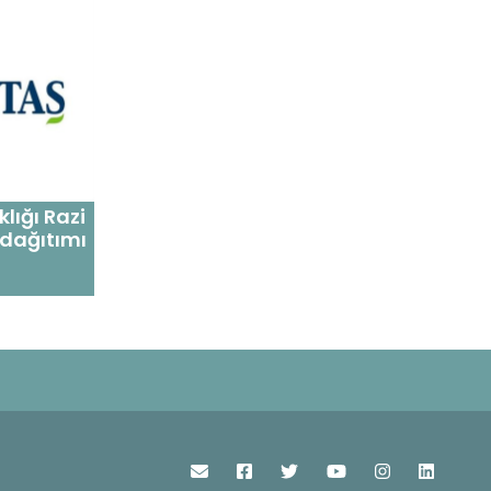
lığı Razi
 dağıtımı