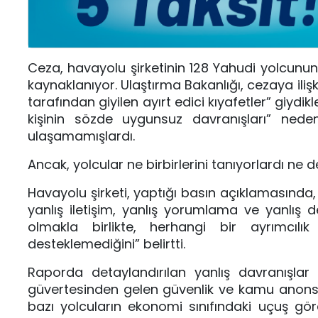
Ceza, havayolu şirketinin 128 Yahudi yolcunun
kaynaklanıyor. Ulaştırma Bakanlığı, cezaya iliş
tarafından giyilen ayırt edici kıyafetler” giydi
kişinin sözde uygunsuz davranışları” nede
ulaşamamışlardı.
Ancak, yolcular ne birbirlerini tanıyorlardı ne d
Havayolu şirketi, yaptığı basın açıklamasında,
yanlış iletişim, yanlış yorumlama ve yanlış
olmakla birlikte, herhangi bir ayrımcıl
desteklemediğini” belirtti.
Raporda detaylandırılan yanlış davranışlar
güvertesinden gelen güvenlik ve kamu anonsla
bazı yolcuların ekonomi sınıfındaki uçuş görev