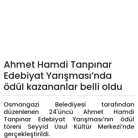
Teknoloji
Sektörel
Arşiv
Künye
Ahmet Hamdi Tanpınar
Edebiyat Yarışması’nda
Giriş
ödül kazananlar belli oldu
Yap
Osmangazi Belediyesi tarafından
düzenlenen 24'üncü Ahmet Hamdi
Tanpınar Edebiyat Yarışması’nın ödül
töreni Seyyid Usul Kültür Merkezi’nde
gerçekleştirildi.