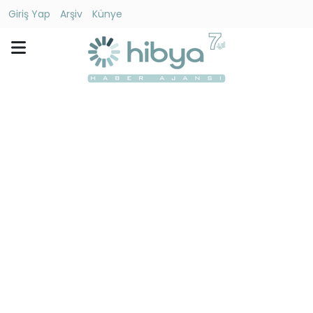
Giriş Yap
Arşiv
Künye
Ara
Gündem
Ekonomi
Dünya
Yaşam
Kültür
-
Sanat
Spor