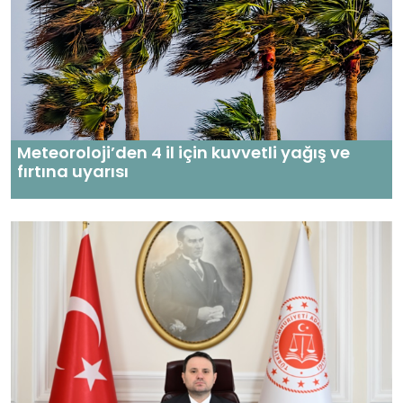
Meteoroloji’den 4 il için kuvvetli yağış ve
fırtına uyarısı