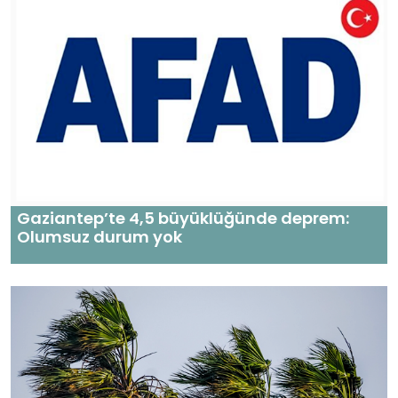
Gaziantep’te 4,5 büyüklüğünde deprem:
Olumsuz durum yok