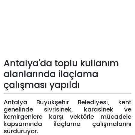
Teknoloji
Sektörel
Arşiv
Künye
Antalya'da toplu kullanım
alanlarında ilaçlama
Giriş
çalışması yapıldı
Yap
Antalya Büyükşehir Belediyesi, kent
genelinde sivrisinek, karasinek ve
kemirgenlere karşı vektörle mücadele
kapsamında ilaçlama çalışmalarını
sürdürüyor.