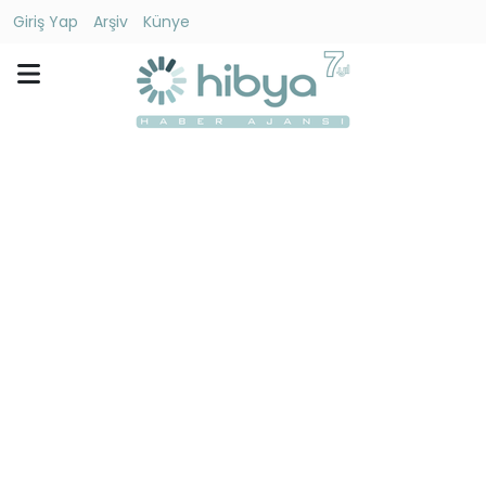
Giriş Yap
Arşiv
Künye
Ara
Gündem
Ekonomi
Dünya
Yaşam
Kültür
-
Sanat
Spor