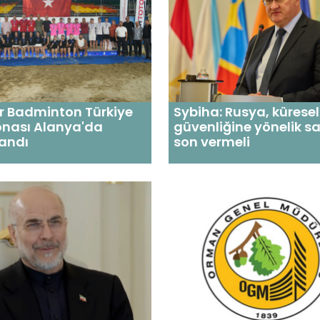
r Badminton Türkiye
Sybiha: Rusya, kürese
nası Alanya'da
güvenliğine yönelik sa
andı
son vermeli