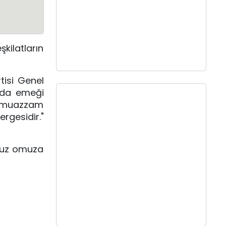
ilatların
tisi Genel
ızda emeği
u muazzam
gesidir."
 omuz omuza