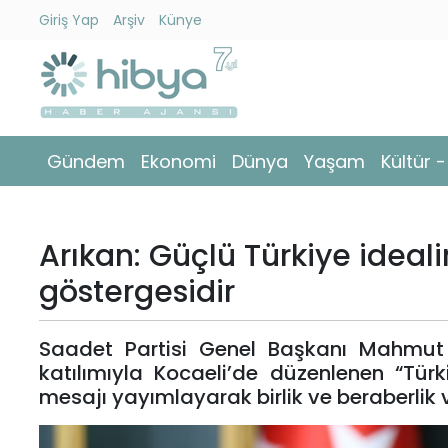
Giriş Yap
Arşiv
Künye
Ara
Gündem
Gündem
Ekonomi
Dünya
Yaşam
Kültür 
Ekonomi
Dünya
Arıkan: Güçlü Türkiye ideal
Yaşam
göstergesidir
Kültür
Saadet Partisi Genel Başkanı Mahmut 
-
katılımıyla Kocaeli’de düzenlenen “Tür
Sanat
mesajı yayımlayarak birlik ve beraberlik 
Spor