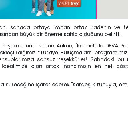
n, sahada ortaya konan ortak iradenin ve teşk
ısından büyük bir öneme sahip olduğunu belirtti.
şükranlarını sunan Arıkan, "Kocaeli’de DEVA Par
çekleştirdiğimiz “Türkiye Buluşmaları” programım
mensuplarımıza sonsuz teşekkürler! Sahadaki b
dealimize olan ortak inancımızın en net göster
lılıkla süreceğine işaret ederek "Kardeşlik ruhuyla,