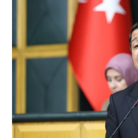
Teknoloji
Sektörel
Arşiv
Künye
Giriş
Yap