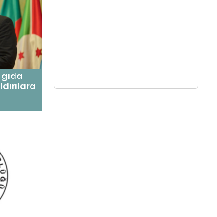
l gıda
ldırılara