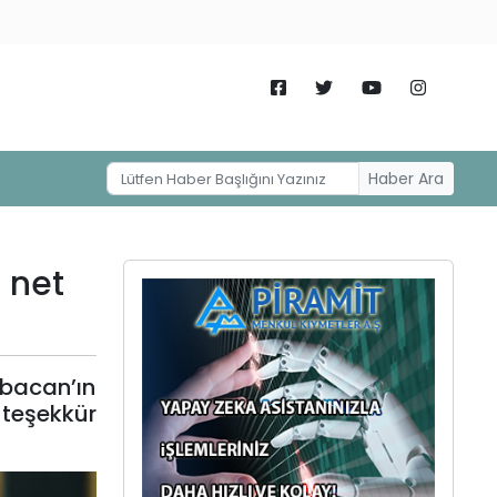
Haber Ara
 net
bacan’ın
 teşekkür