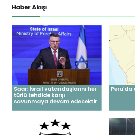
Haber Akışı
Saar: İsrail vatandaşlarını her
Peru'da
türlü tehdide karşı
savunmaya devam edecektir