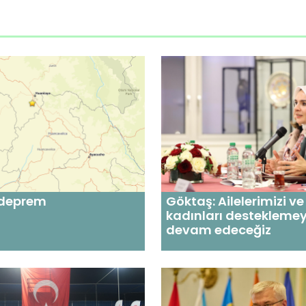
 deprem
Göktaş: Ailelerimizi ve
kadınları destekleme
devam edeceğiz