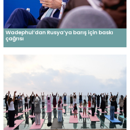
Wadephul’dan Rusya’ya barış için baskı
çağrısı