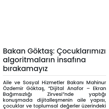
Teknoloji
Sektörel
Arşiv
Künye
Bakan Göktaş: Çocuklarımızı
algoritmaların insafına
Giriş
bırakamayız
Yap
Aile ve Sosyal Hizmetler Bakanı Mahinur
Özdemir Göktaş, “Dijital Anafor – Ekran
Bağımsızlığı Zirvesi”nde yaptığı
konuşmada dijitalleşmenin aile yapısı,
çocuklar ve toplumsal değerler üzerindeki