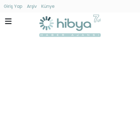
Giriş Yap
Arşiv
Künye
Ara
Gündem
Ekonomi
Dünya
Yaşam
Kültür
-
Sanat
Spor