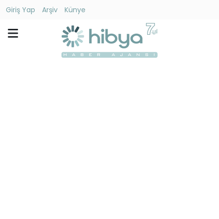
Giriş Yap
Arşiv
Künye
Ara
Gündem
Ekonomi
Dünya
Yaşam
Kültür
-
Sanat
Spor