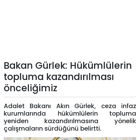
Teknoloji
Sektörel
Arşiv
Künye
Bakan Gürlek: Hükümlülerin
topluma kazandırılması
Giriş
önceliğimiz
Yap
Adalet Bakanı Akın Gürlek, ceza infaz
kurumlarında hükümlülerin topluma
yeniden kazandırılmasına yönelik
çalışmaların sürdüğünü belirtti.