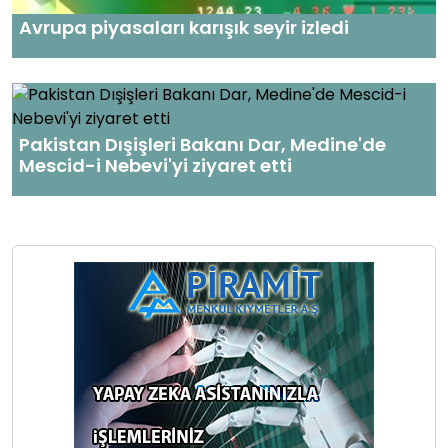
Avrupa piyasaları karışık seyir izledi
Pakistan Dışişleri Bakanı Dar, Medine'de
Mescid-i Nebevi'yi ziyaret etti