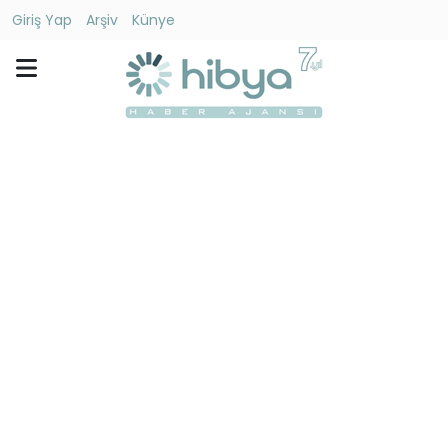
Giriş Yap
Arşiv
Künye
Ara
Gündem
Ekonomi
Dünya
Yaşam
Kültür
-
Sanat
Spor