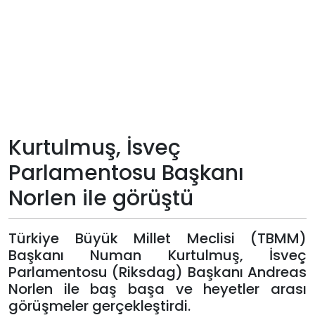
Teknoloji
Sektörel
Arşiv
Künye
Kurtulmuş, İsveç
Parlamentosu Başkanı
Giriş
Norlen ile görüştü
Yap
Türkiye Büyük Millet Meclisi (TBMM)
Başkanı Numan Kurtulmuş, İsveç
Parlamentosu (Riksdag) Başkanı Andreas
Norlen ile baş başa ve heyetler arası
görüşmeler gerçekleştirdi.