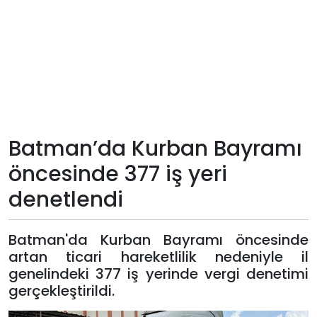
Teknoloji
Sektörel
Arşiv
Künye
Batman’da Kurban Bayramı
öncesinde 377 iş yeri
Giriş
denetlendi
Yap
Batman'da Kurban Bayramı öncesinde
artan ticari hareketlilik nedeniyle il
genelindeki 377 iş yerinde vergi denetimi
gerçekleştirildi.