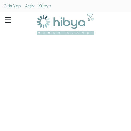
Giriş Yap
Arşiv
Künye
Ara
Gündem
Ekonomi
Dünya
Yaşam
Kültür
-
Sanat
Spor