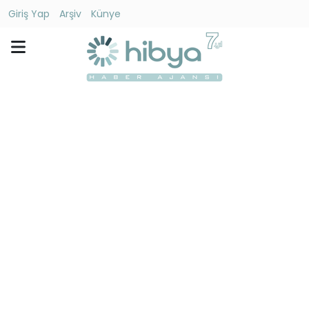
Giriş Yap
Arşiv
Künye
Ara
Gündem
Ekonomi
Dünya
Yaşam
Kültür
-
Sanat
Spor