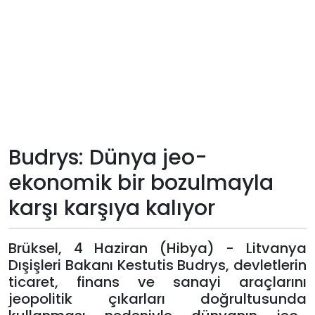
Teknoloji
Sektörel
Arşiv
Künye
Budrys: Dünya jeo-
Giriş
ekonomik bir bozulmayla
Yap
karşı karşıya kalıyor
Brüksel, 4 Haziran (Hibya) - Litvanya
Dışişleri Bakanı Kestutis Budrys, devletlerin
ticaret, finans ve sanayi araçlarını
jeopolitik çıkarları doğrultusunda