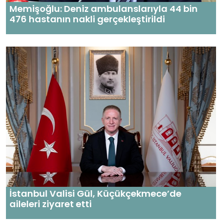
Memişoğlu: Deniz ambulanslarıyla 44 bin
476 hastanın nakli gerçekleştirildi
İstanbul Valisi Gül, Küçükçekmece’de
aileleri ziyaret etti