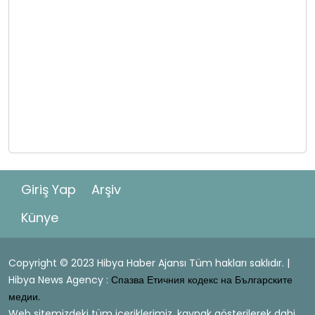
Giriş Yap
Arşiv
Künye
Copyright © 2023 Hibya Haber Ajansı Tüm hakları saklıdır. |
Hibya News Agency :
Спазва Етичния кодекс на Българските
медии.
Web sitemizdeki tüm içeriklerimiz, kaynak gösterilerek dahi