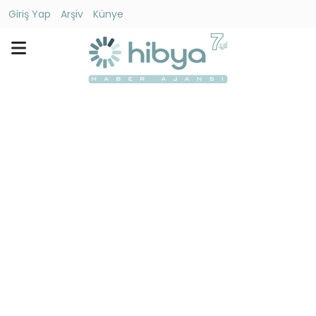
Giriş Yap
Arşiv
Künye
Ara
Gündem
Ekonomi
Dünya
Yaşam
Kültür
-
Sanat
Spor