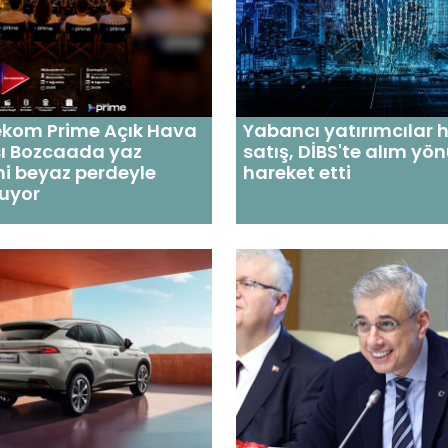
ekom Prime Açık Hava
Yabancı yatırımcılar 
ı Bozcaada yaz
satış, DİBS'te alım yö
ni beyaz perdeyle
hareket etti
ruyor