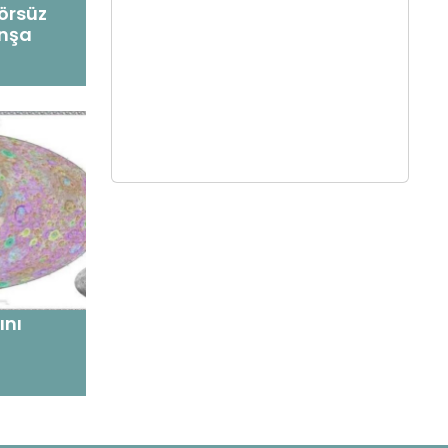
örsüz
inşa
ını