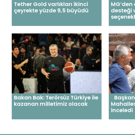
Tether Gold varlıkları ikinci
MG’den a
çeyrekte yüzde 9,5 büyüdü
desteği
seçenekl
Bakan Bak: Terörsüz Türkiye ile
Başkan 
kazanan milletimiz olacak
Mahalles
inceledi