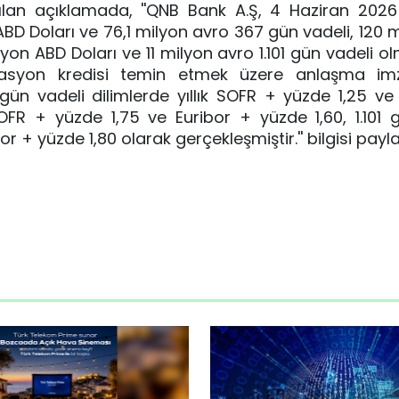
an açıklamada, ''QNB Bank A.Ş, 4 Haziran 2026 
 ABD Doları ve 76,1 milyon avro 367 gün vadeli, 120 
yon ABD Doları ve 11 milyon avro 1.101 gün vadeli o
dikasyon kredisi temin etmek üzere anlaşma imza
ün vadeli dilimlerde yıllık SOFR + yüzde 1,25 ve
SOFR + yüzde 1,75 ve Euribor + yüzde 1,60, 1.101 
or + yüzde 1,80 olarak gerçekleşmiştir.'' bilgisi paylaş