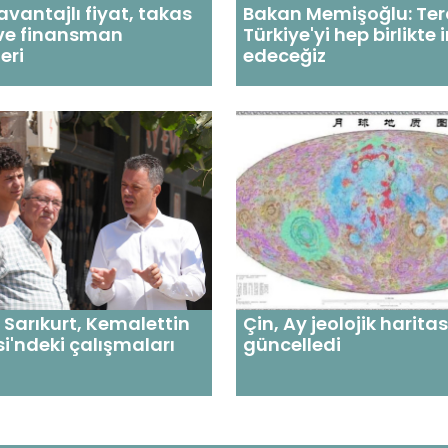
vantajlı fiyat, takas
Bakan Memişoğlu: Ter
 ve finansman
Türkiye'yi hep birlikte 
eri
edeceğiz
Sarıkurt, Kemalettin
Çin, Ay jeolojik haritas
i'ndeki çalışmaları
güncelledi