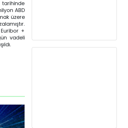
tarihinde
milyon ABD
lmak üzere
lamıştır.
 Euribor +
gün vadeli
ıldı.