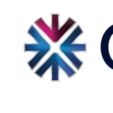
Teknoloji
Sektörel
Arşiv
Künye
Giriş
Yap