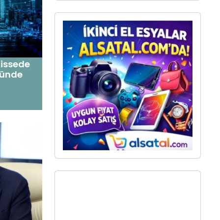
hissede
nünde