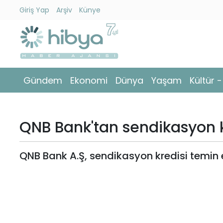
Giriş Yap
Arşiv
Künye
Ara
Gündem
Gündem
Ekonomi
Dünya
Yaşam
Kültür 
Ekonomi
Dünya
QNB Bank'tan sendikasyon k
Yaşam
QNB Bank A.Ş, sendikasyon kredisi temin e
Kültür
-
Sanat
Spor