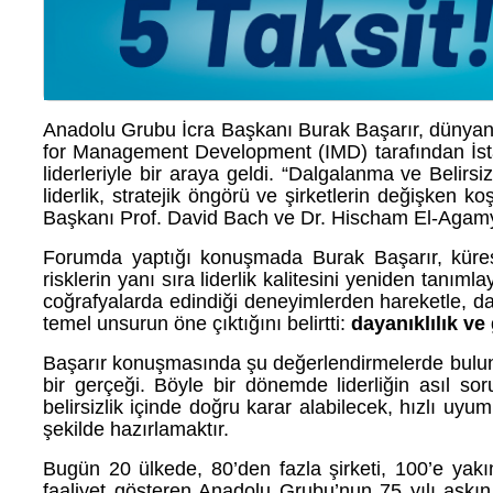
Anadolu Grubu İcra Başkanı Burak Başarır, dünyanın 
for Management Development (IMD) tarafından İs
liderleriyle bir araya geldi. “Dalgalanma ve Belirs
liderlik, stratejik öngörü ve şirketlerin değişken ko
Başkanı Prof. David Bach ve Dr. Hischam El-Agamy 
Forumda yaptığı konuşmada Burak Başarır, küresel
risklerin yanı sıra liderlik kalitesini yeniden tanı
coğrafyalarda edindiği deneyimlerden hareketle, da
temel unsurun öne çıktığını belirtti:
dayanıklılık ve
Başarır konuşmasında şu değerlendirmelerde bulund
bir gerçeği. Böyle bir dönemde liderliğin asıl so
belirsizlik içinde doğru karar alabilecek, hızlı 
şekilde hazırlamaktır.
Bugün 20 ülkede, 80’den fazla şirketi, 100’e yakı
faaliyet gösteren Anadolu Grubu’nun 75 yılı aşkı