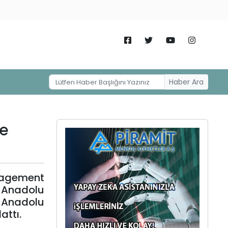
Haber Ara
de
anagement
n Anadolu
ı Anadolu
attı.