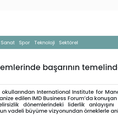
- Sanat
Spor
Teknoloji
Sektörel
dönemlerinde başarının temelin
 okullarından International Institute for M
anize edilen IMD Business Forum’da konuşa
rsizlik dönemlerindeki liderlik anlayışın
un vadeli büyüme vizyonundan örneklerle anl