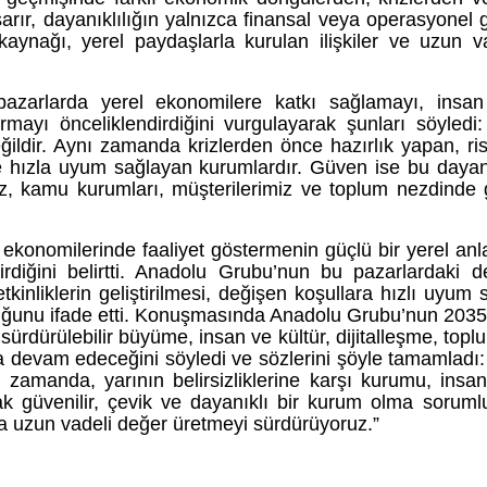
ır, dayanıklılığın yalnızca finansal veya operasyonel gü
ynağı, yerel paydaşlarla kurulan ilişkiler ve uzun v
 pazarlarda yerel ekonomilere katkı sağlamayı, insan
rmayı önceliklendirdiğini vurgulayarak şunları söyledi:
ğildir. Aynı zamanda krizlerden önce hazırlık yapan, ris
de hızla uyum sağlayan kurumlardır. Güven ise bu dayanı
mız, kamu kurumları, müşterilerimiz ve toplum nezdinde
 ekonomilerinde faaliyet göstermenin güçlü bir yerel anl
irdiğini belirtti. Anadolu Grubu’nun bu pazarlardaki d
yetkinliklerin geliştirilmesi, değişen koşullara hızlı uyu
lduğunu ifade etti. Konuşmasında Anadolu Grubu’nun 203
dürülebilir büyüme, insan ve kültür, dijitalleşme, topl
 devam edeceğini söyledi ve sözlerini şöyle tamamladı: 
zamanda, yarının belirsizliklerine karşı kurumu, insan
ak güvenilir, çevik ve dayanıklı bir kurum olma sorum
da uzun vadeli değer üretmeyi sürdürüyoruz.”