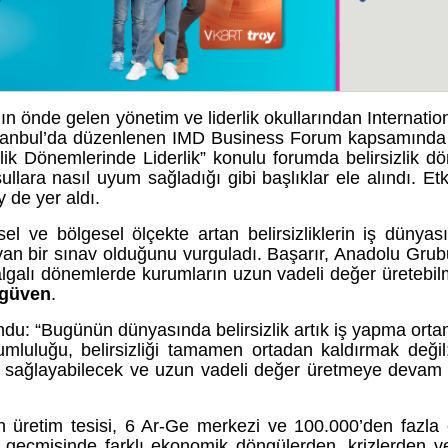
önde gelen yönetim ve liderlik okullarından Internationa
tanbul’da düzenlenen IMD Business Forum kapsamında 
izlik Dönemlerinde Liderlik” konulu forumda belirsizlik d
şullara nasıl uyum sağladığı gibi başlıklar ele alındı. Et
de yer aldı.
 ve bölgesel ölçekte artan belirsizliklerin iş dünyas
mlayan bir sınav olduğunu vurguladı. Başarır, Anadolu Grub
lgalı dönemlerde kurumların uzun vadeli değer üretebilme
 güven
.
u: “Bugünün dünyasında belirsizlik artık iş yapma ortam
rumluluğu, belirsizliği tamamen ortadan kaldırmak değil
uyum sağlayabilecek ve uzun vadeli değer üretmeye devam
n üretim tesisi, 6 Ar-Ge merkezi ve 100.000’den fazla ç
n geçmişinde farklı ekonomik döngülerden, krizlerden