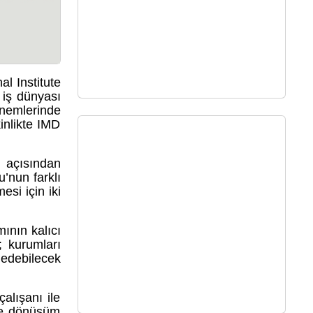
l Institute
iş dünyası
önemlerinde
kinlikte IMD
ı açısından
u’nun farklı
si için iki
ının kalıcı
; kurumları
 edebilecek
alışanı ile
 ve dönüşüm