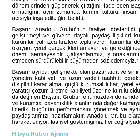
dönemlerinden güçlenerek çıktığını ifade eden Başar
olmadığını, aynı zamanda kurum kültürü, insan ka
açısıyla inşa edildiğini belirtti.
Başarır, Anadolu Grubu’nun faaliyet gösterdiği
geliştirmeyi ve güvene dayalı paydaş ilişkileri ku
kurumlar yalnızca krizlere tepki veren kurumlar de
okuyan, yerel gerçeklikleri anlayan ve gerektiğin
önemli sermayesidir. Çalışanlarımız, iş ortakları
etmeden sürdürülebilir büyümeden söz edemeyiz.”
Başarır ayrıca, gelişmekte olan pazarlarda ve sınır
yönetim kabiliyeti ve uzun vadeli taahhüt gerekt
disiplinli karar alma, güçlü kurumsal itibar, yerel 
yaratıcı çözüm üretme kabiliyeti üzerine kurulu o
da değinen Başarır, Grubun önümüzdeki dönemde sür
ve kurumsal dayanıklılık alanlarında değer katmaya
liderlik, bugünün performansını yönetmek ve aynı 
paydaşlarımızı hazırlamaktır. Anadolu Grubu olar
hareket ediyor, faaliyet gösterdiğimiz her coğrafya
Hibya Haber Ajansı