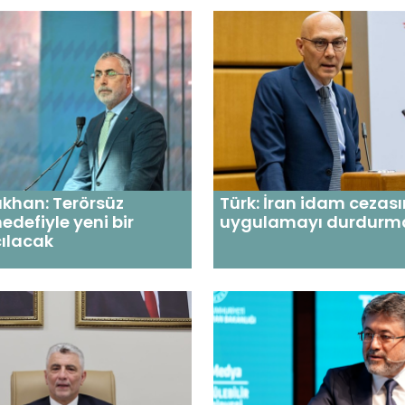
ıkhan: Terörsüz
Türk: İran idam cezası
edefiyle yeni bir
uygulamayı durdurma
ılacak