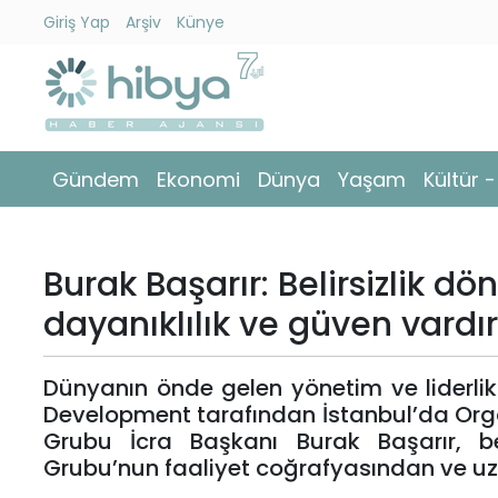
Giriş Yap
Arşiv
Künye
Ara
Gündem
Gündem
Ekonomi
Dünya
Yaşam
Kültür 
Ekonomi
Dünya
Burak Başarır: Belirsizlik 
Yaşam
dayanıklılık ve güven vardır
Kültür
Dünyanın önde gelen yönetim ve liderlik
-
Development tarafından İstanbul’da Org
Sanat
Grubu İcra Başkanı Burak Başarır, beli
Grubu’nun faaliyet coğrafyasından ve uz
Spor