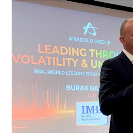
Teknoloji
Sektörel
Arşiv
Künye
Giriş
Yap