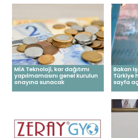
MİA Teknoloji, kar dağıtımı
Bakan Iş
yapılmamasını genel kurulun
Türkiye h
onayına sunacak
sayfa aç