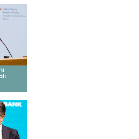
nı
lı