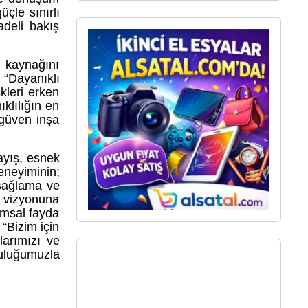
çle sınırlı
adeli bakış
 kaynağını
 “Dayanıklı
kleri erken
klılığın en
 güven inşa
ayış, esnek
eneyiminin;
m sağlama ve
5 vizyonuna
umsal fayda
“Bizim için
larımızı ve
luluğumuzla