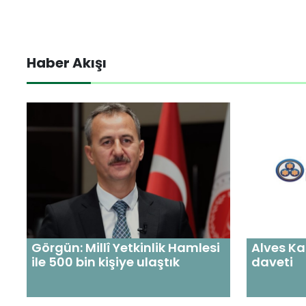
Haber Akışı
Görgün: Millî Yetkinlik Hamlesi
Alves Ka
ile 500 bin kişiye ulaştık
daveti