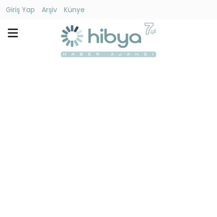
Giriş Yap
Arşiv
Künye
Ara
Gündem
Ekonomi
Dünya
Yaşam
Kültür
-
Sanat
Spor