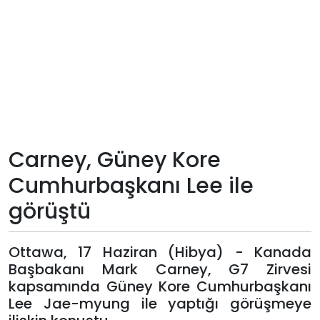
Teknoloji
Sektörel
Arşiv
Künye
Carney, Güney Kore
Giriş
Cumhurbaşkanı Lee ile
Yap
görüştü
Ottawa, 17 Haziran (Hibya) - Kanada
Başbakanı Mark Carney, G7 Zirvesi
kapsamında Güney Kore Cumhurbaşkanı
Lee Jae-myung ile yaptığı görüşmeye