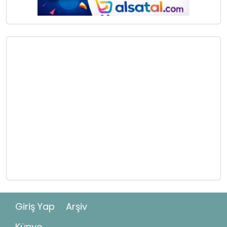
Giriş Yap
Arşiv
Künye