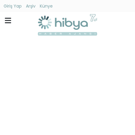
Giriş Yap
Arşiv
Künye
Ara
Gündem
Ekonomi
Dünya
Yaşam
Kültür
-
Sanat
Spor