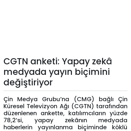
Teknoloji
Sektörel
Arşiv
Künye
CGTN anketi: Yapay zekâ
medyada yayın biçimini
Giriş
değiştiriyor
Yap
Çin Medya Grubu’na (CMG) bağlı Çin
Küresel Televizyon Ağı (CGTN) tarafından
düzenlenen ankette, katılımcıların yüzde
78,2’si, yapay zekânın medyada
haberlerin yayınlanma biçiminde köklü