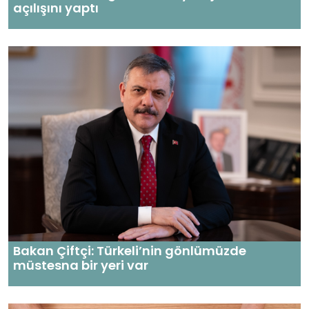
açılışını yaptı
Bakan Çiftçi: Türkeli’nin gönlümüzde
müstesna bir yeri var