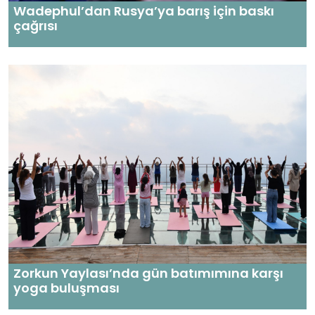
Wadephul’dan Rusya’ya barış için baskı
çağrısı
Zorkun Yaylası’nda gün batımımına karşı
yoga buluşması