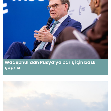
Wadephul’dan Rusya’ya barış için baskı
çağrısı