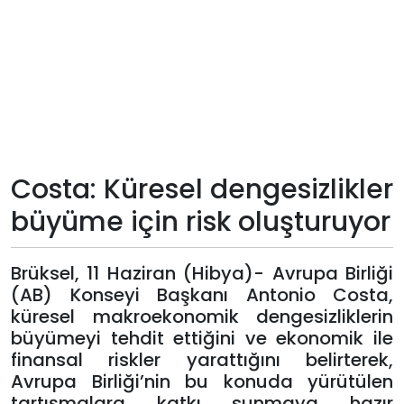
Teknoloji
Sektörel
Arşiv
Künye
Costa: Küresel dengesizlikler
büyüme için risk oluşturuyor
Giriş
Yap
Brüksel, 11 Haziran (Hibya)- Avrupa Birliği
(AB) Konseyi Başkanı Antonio Costa,
küresel makroekonomik dengesizliklerin
büyümeyi tehdit ettiğini ve ekonomik ile
finansal riskler yarattığını belirterek,
Avrupa Birliği’nin bu konuda yürütülen
tartışmalara katkı sunmaya hazır