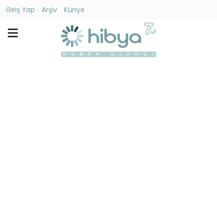
Giriş Yap
Arşiv
Künye
Ara
Gündem
Ekonomi
Dünya
Yaşam
Kültür
-
Sanat
Spor