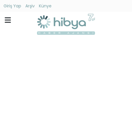
Giriş Yap
Arşiv
Künye
Ara
Gündem
Ekonomi
Dünya
Yaşam
Kültür
-
Sanat
Spor