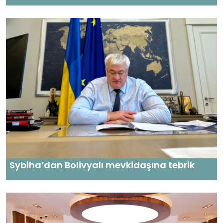
Sybiha’dan Bolivyalı mevkidaşına tebrik