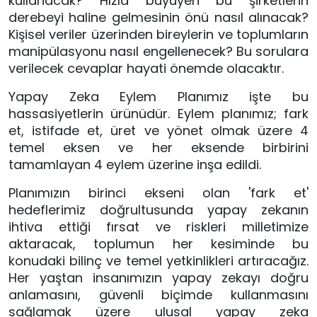
kullanacak? Hızla büyüyen bu şirketlerin 
derebeyi haline gelmesinin önü nasıl alınacak? 
Kişisel veriler üzerinden bireylerin ve toplumların 
manipülasyonu nasıl engellenecek? Bu sorulara 
verilecek cevaplar hayati önemde olacaktır.
Yapay Zeka Eylem Planımız işte bu 
hassasiyetlerin ürünüdür. Eylem planımız; fark 
et, istifade et, üret ve yönet olmak üzere 4 
temel eksen ve her eksende birbirini 
tamamlayan 4 eylem üzerine inşa edildi.
Planımızın birinci ekseni olan 'fark et' 
hedeflerimiz doğrultusunda yapay zekanın 
ihtiva ettiği fırsat ve riskleri milletimize 
aktaracak, toplumun her kesiminde bu 
konudaki bilinç ve temel yetkinlikleri artıracağız. 
Her yaştan insanımızın yapay zekayı doğru 
anlamasını, güvenli biçimde kullanmasını 
sağlamak üzere ulusal yapay zeka 