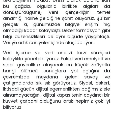
teknolojilerin hakikat ötesi olarak adlandırılan 
bu çağda, olgularla birlikte algıları da 
dönüştürdüğüne, yeni gerçekliğin temel 
dinamiği haline geldiğine şahit oluyoruz. Şu bir 
gerçek ki, günümüzde bilgiye erişim hiç 
olmadığı kadar kolaylaştı. Dezenformasyon gibi 
bilgi düzensizlikleri de aynı ölçüde yaygınlaştı. 
Veriye artık saniyeler içinde ulaşılabiliyor.
Veri işleme ve veri analizi tarzı süreçleri 
kolaylıkla yönetebiliyoruz. Fakat veri emniyeti ve 
siber güvenlikte oluşacak en küçük zafiyetin 
hangi ölümcül sonuçlara yol açtığını da 
çevremizde meydana gelen savaş ve 
çatışmalarda sık sık görüyoruz. Siyasi, askeri, 
iktisadi gücün dijital egemenlikten bağımsız ele 
alınamayacağını, dijital kapasitenin caydırıcı bir 
kuvvet çarpanı olduğunu artık hepimiz çok iyi 
biliyoruz.