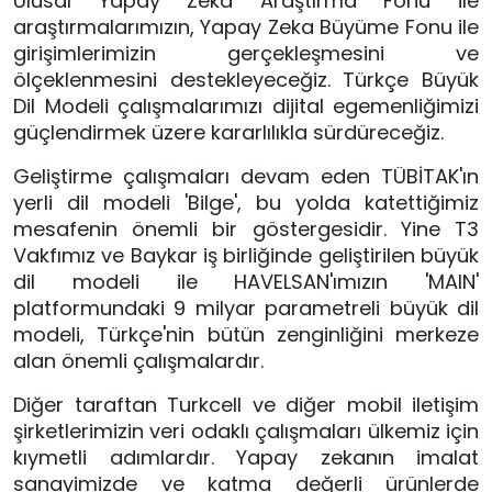
Ulusal Yapay Zeka Araştırma Fonu ile 
araştırmalarımızın, Yapay Zeka Büyüme Fonu ile 
girişimlerimizin gerçekleşmesini ve 
ölçeklenmesini destekleyeceğiz. Türkçe Büyük 
Dil Modeli çalışmalarımızı dijital egemenliğimizi 
güçlendirmek üzere kararlılıkla sürdüreceğiz. 
Geliştirme çalışmaları devam eden TÜBİTAK'ın 
yerli dil modeli 'Bilge', bu yolda katettiğimiz 
mesafenin önemli bir göstergesidir. Yine T3 
Vakfımız ve Baykar iş birliğinde geliştirilen büyük 
dil modeli ile HAVELSAN'ımızın 'MAIN' 
platformundaki 9 milyar parametreli büyük dil 
modeli, Türkçe'nin bütün zenginliğini merkeze 
alan önemli çalışmalardır.
Diğer taraftan Turkcell ve diğer mobil iletişim 
şirketlerimizin veri odaklı çalışmaları ülkemiz için 
kıymetli adımlardır. Yapay zekanın imalat 
sanayimizde ve katma değerli ürünlerde 