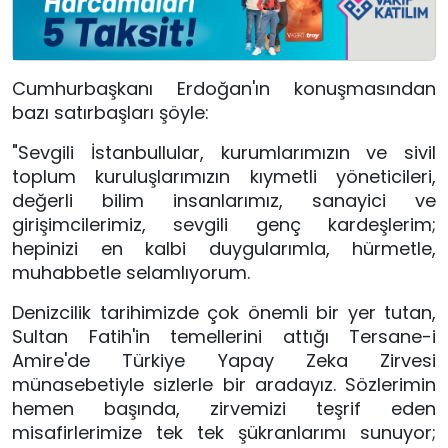
Cumhurbaşkanı Erdoğan'ın konuşmasından 
bazı satırbaşları şöyle:
"Sevgili İstanbullular, kurumlarımızın ve sivil 
toplum kuruluşlarımızın kıymetli yöneticileri, 
değerli bilim insanlarımız, sanayici ve 
girişimcilerimiz, sevgili genç kardeşlerim; 
hepinizi en kalbi duygularımla, hürmetle, 
muhabbetle selamlıyorum.
Denizcilik tarihimizde çok önemli bir yer tutan, 
Sultan Fatih'in temellerini attığı Tersane-i 
Amire'de Türkiye Yapay Zeka Zirvesi 
münasebetiyle sizlerle bir aradayız. Sözlerimin 
hemen başında, zirvemizi teşrif eden 
misafirlerimize tek tek şükranlarımı sunuyor; 