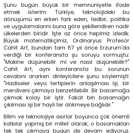
Şunu bugün büyük bir memnuniyetle ifade 
etmek isterim: Türkiye, teknolojideki bu 
dönüşümü en erken fark eden, tedbir, politika 
ve uygulamalarını buna göre şekillendiren nadir 
ülkelerden biridir. İşte az önce hepimiz izledik. 
Büyük matematikçimiz, Ordinaryus Profesör 
Cahit Arf, bundan tam 67 yıl önce Erzurum'da 
verdiği bir konferansta şu soruyu sormuştu: 
"Makine düşünebilir mi ve nasıl düşünebilir?" 
Cahit Arf, aynı konferansta bu sorunun 
cevabını ararken dinleyicilere şunu söylemişti: 
"Hadiseler veya tertiplerin anlaşılması işi, bir 
merdiveni çıkmaya benzetilebilir. Bir basamağa 
çıkmak kolay bir iştir. Fakat bin basamağın 
çıkılması işi bir hayli ter dökmeye bağlıdır."
Bilim ve teknolojiye asırlar boyunca çok önemli 
katkılar yapmış bir millet olarak, o basamakları 
tek tek çıkmaya bugün de devam ediyoruz. 