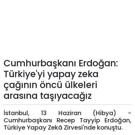
Teknoloji
Sektörel
Arşiv
Künye
Cumhurbaşkanı Erdoğan:
Türkiye'yi yapay zeka
Giriş
çağının öncü ülkeleri
Yap
arasına taşıyacağız
İstanbul, 13 Haziran (Hibya) -
Cumhurbaşkanı Recep Tayyip Erdoğan,
Türkiye Yapay Zekâ Zirvesi'nde konuştu.