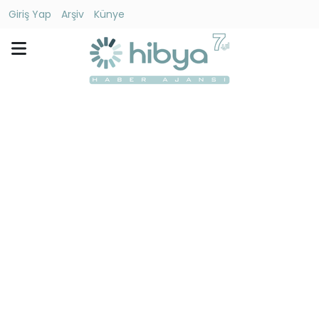
Giriş Yap
Arşiv
Künye
Ara
Gündem
Ekonomi
Dünya
Yaşam
Kültür
-
Sanat
Spor