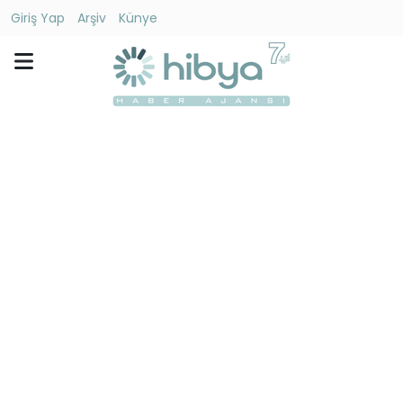
Giriş Yap
Arşiv
Künye
Ara
Gündem
Ekonomi
Dünya
Yaşam
Kültür
-
Sanat
Spor