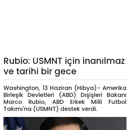
Teknoloji
Sektörel
Arşiv
Künye
Rubio: USMNT için inanılmaz
ve tarihi bir gece
Giriş
Yap
Washington, 13 Haziran (Hibya)- Amerika
Birleşik Devletleri (ABD) Dışişleri Bakanı
Marco Rubio, ABD Erkek Milli Futbol
Takımı'na (USMNT) destek verdi.