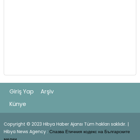
Giriş Yap
Arşiv
Künye
Copyright © 2023 Hibya Haber Ajansı Tüm hakları saklıdır. |
Hibya News Agency :
Спазва Етичния кодекс на Българските
медии.