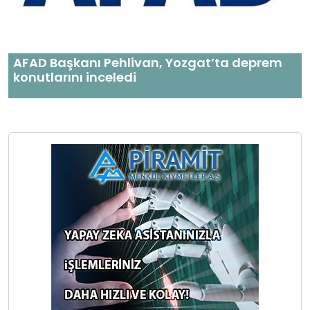
AFAD Başkanı Pehlivan, Yozgat’ta deprem
konutlarını inceledi