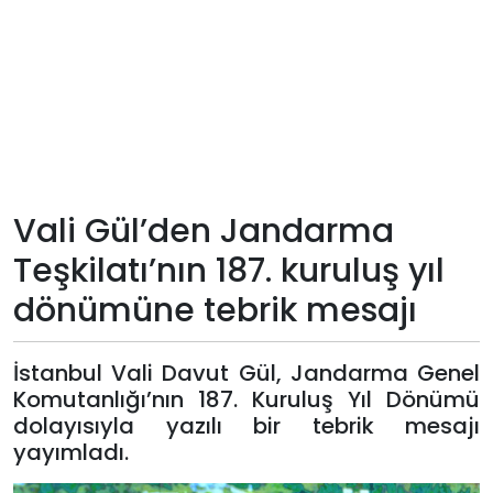
Teknoloji
Sektörel
Arşiv
Künye
Vali Gül’den Jandarma
Teşkilatı’nın 187. kuruluş yıl
Giriş
dönümüne tebrik mesajı
Yap
İstanbul Vali Davut Gül, Jandarma Genel
Komutanlığı’nın 187. Kuruluş Yıl Dönümü
dolayısıyla yazılı bir tebrik mesajı
yayımladı.