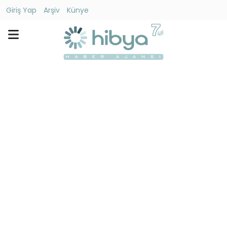
Giriş Yap
Arşiv
Künye
Ara
Gündem
Ekonomi
Dünya
Yaşam
Kültür
-
Sanat
Spor