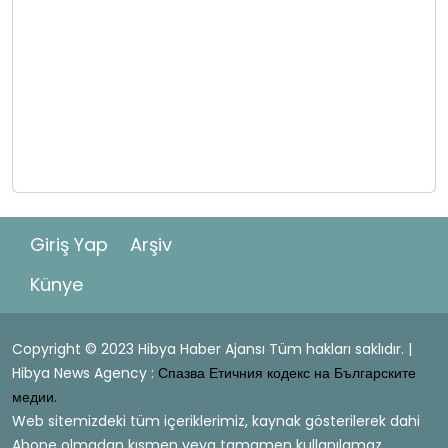
Giriş Yap
Arşiv
Künye
Copyright © 2023 Hibya Haber Ajansı Tüm hakları saklıdır. |
Hibya News Agency :
Спазва Етичния кодекс на Българските
медии.
Web sitemizdeki tüm içeriklerimiz, kaynak gösterilerek dahi
Abone olmadan kısmen veya tamamen kullanılamaz.