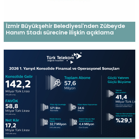
İzmir Büyükşehir Belediyesi'nden Zübeyde
Hanım Stadı sürecine ilişkin açıklama