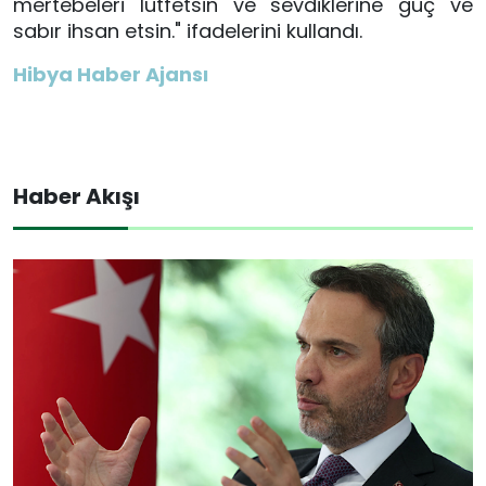
mertebeleri l
ütfetsin ve se
vdiklerine güç ve
sabır ih
san et
sin." ifadelerini kullandı.
Hibya Haber Ajansı
Haber Akışı