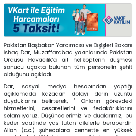
Pakistan Başbakan Yardımcısı ve Dışişleri Bakanı
Ishaq Dar, Muzaffarabad yakınlarında Pakistan
Ordusu Havacılık’a ait helikopterin düşmesi
sonucu uçakta bulunan tüm personelin şehit
olduğunu açıkladı.
Dar, sosyal medya hesabından yaptığı
açıklamada kazadan dolayı derin üzüntü
duyduklarını belirterek, "
Onların görev
deki
hizmetlerini
, cesaretlerini ve fedakârlıklarını
sel
amlı
yoruz. Düşüncelerimiz ve dual
arımız, bu
k
eder saatinde yas tut
an ailelerle beraberdir.
Allah (c.c.) şühedalara cennette en yüksek