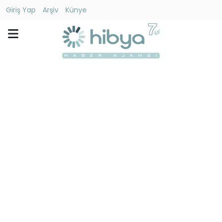
Giriş Yap
Arşiv
Künye
Ara
Gündem
Ekonomi
Dünya
Yaşam
Kültür
-
Sanat
Spor