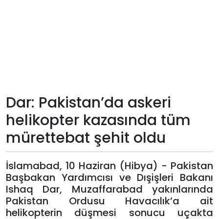
Teknoloji
Sektörel
Arşiv
Künye
Dar: Pakistan’da askeri
helikopter kazasında tüm
Giriş
mürettebat şehit oldu
Yap
İslamabad, 10 Haziran (Hibya) - Pakistan
Başbakan Yardımcısı ve Dışişleri Bakanı
Ishaq Dar, Muzaffarabad yakınlarında
Pakistan Ordusu Havacılık’a ait
helikopterin düşmesi sonucu uçakta