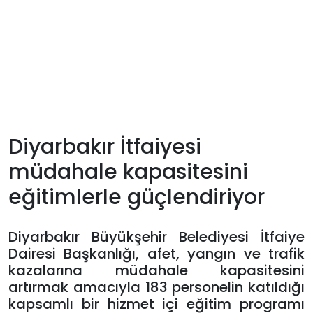
Teknoloji
Sektörel
Arşiv
Künye
Diyarbakır İtfaiyesi
müdahale kapasitesini
Giriş
eğitimlerle güçlendiriyor
Yap
Diyarbakır Büyükşehir Belediyesi İtfaiye
Dairesi Başkanlığı, afet, yangın ve trafik
kazalarına müdahale kapasitesini
artırmak amacıyla 183 personelin katıldığı
kapsamlı bir hizmet içi eğitim programı