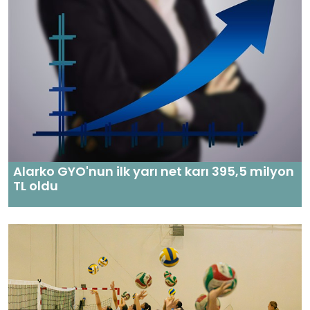
Alarko GYO'nun ilk yarı net karı 395,5 milyon
TL oldu