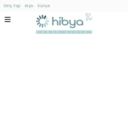
Giriş Yap
Arşiv
Künye
Ara
Gündem
Ekonomi
Dünya
Yaşam
Kültür
-
Sanat
Spor