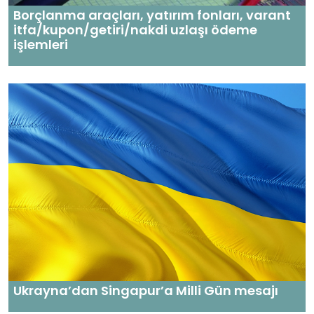
Borçlanma araçları, yatırım fonları, varant
itfa/kupon/getiri/nakdi uzlaşı ödeme
işlemleri
Ukrayna’dan Singapur’a Milli Gün mesajı