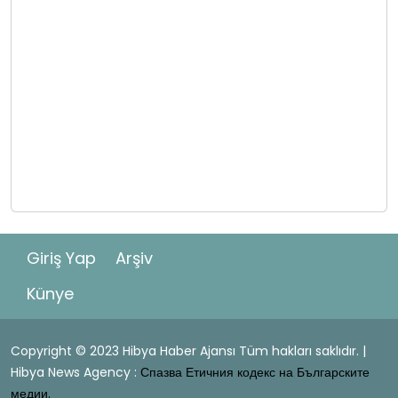
Giriş Yap
Arşiv
Künye
Copyright © 2023 Hibya Haber Ajansı Tüm hakları saklıdır. |
Hibya News Agency :
Спазва Етичния кодекс на Българските
медии.