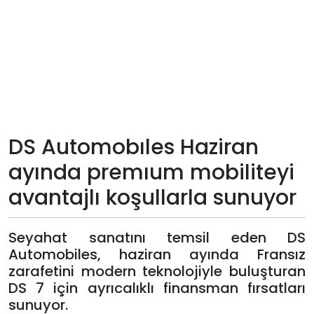
Teknoloji
Sektörel
Arşiv
Künye
DS Automobıles Haziran
ayında premıum mobiliteyi
Giriş
avantajlı koşullarla sunuyor
Yap
Seyahat sanatını temsil eden DS
Automobiles, haziran ayında Fransız
zarafetini modern teknolojiyle buluşturan
DS 7 için ayrıcalıklı finansman fırsatları
sunuyor.