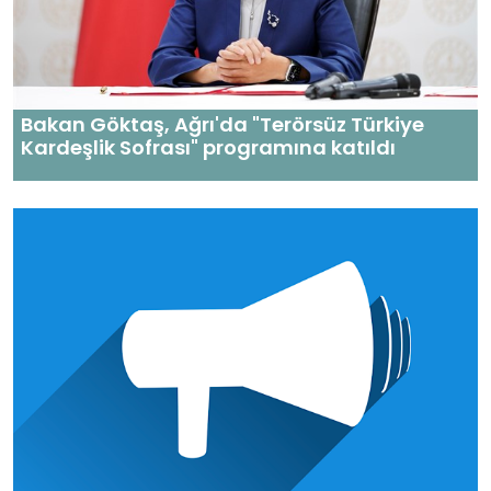
Bakan Göktaş, Ağrı'da "Terörsüz Türkiye
Kardeşlik Sofrası" programına katıldı