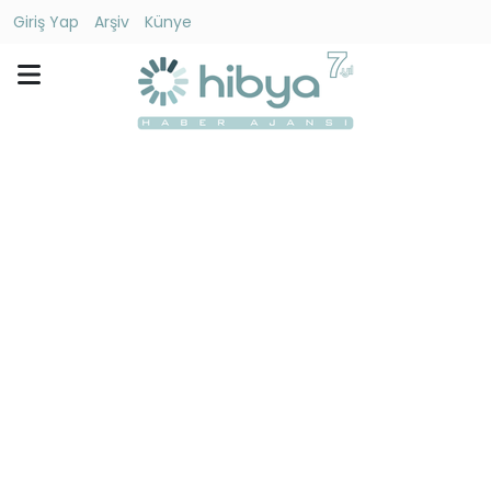
Giriş Yap
Arşiv
Künye
Ara
Gündem
Ekonomi
Dünya
Yaşam
Kültür
-
Sanat
Spor