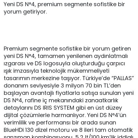
Yeni DS N°4, premium segmente sofistike bir
yorum getiriyor.
Premium segmente sofistike bir yorum getiren
yeni DS N°4, tamamen yenilenen aydınlatmalı
ızgarası ve DS logosuyla oluşturduğu çarpıcı
ışık imzasıyla teknolojik mükemmeliyeti
tasarımın merkezine taşıyor. Türkiye’de “PALLAS”
donanım seviyesiyle 3 milyon 70 bin TL’den
başlayan avantajlı fiyatlarla satışa sunulan yeni
DS N°4, rafine iç mekanındaki zanaatkarlık
detaylarını DS IRIS SYSTEM gibi en üst düzey
dijital çözümlerle harmanlıyor. Yeni DS N°4’ün
verimlilik ve performansı bir arada sunan
BlueHDi 130 dizel motoru ve 8 ileri tam otomatik
şanzıman kombinasyonu, 5,2 lt/100 km’lik iddialı