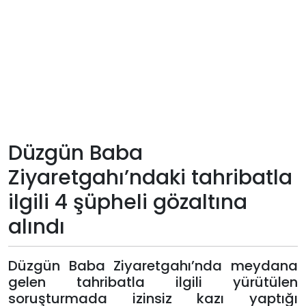
Teknoloji
Sektörel
Arşiv
Künye
Düzgün Baba
Giriş
Ziyaretgahı’ndaki tahribatla
Yap
ilgili 4 şüpheli gözaltına
alındı
Düzgün Baba Ziyaretgahı’nda meydana
gelen tahribatla ilgili yürütülen
soruşturmada izinsiz kazı yaptığı