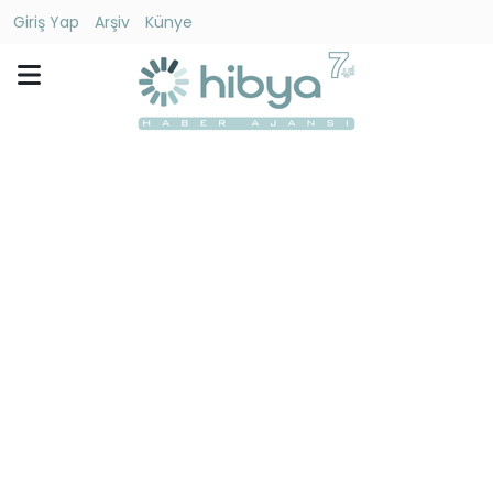
Giriş Yap
Arşiv
Künye
Ara
Gündem
Ekonomi
Dünya
Yaşam
Kültür
-
Sanat
Spor