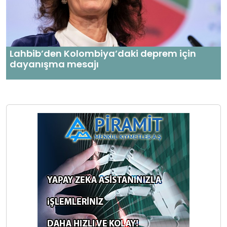
Lahbib’den Kolombiya’daki deprem için
dayanışma mesajı