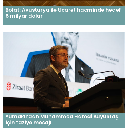
Bolat: Avusturya ile ticaret hacminde hedef
6 milyar dolar
Yumaklı’dan Muhammed Hamdi Büyüktaş
için taziye mesajı