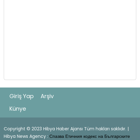
Giriş Yap
Arşiv
Künye
Copyright © 2023 Hibya Haber Ajansı Tüm hakları saklıdır. |
Hibya News Agency :
Спазва Етичния кодекс на Българските