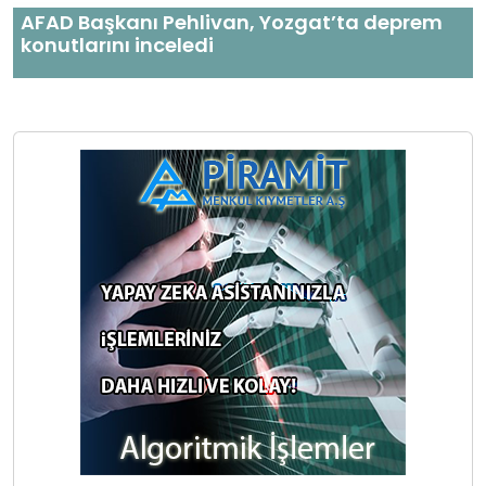
AFAD Başkanı Pehlivan, Yozgat’ta deprem
konutlarını inceledi