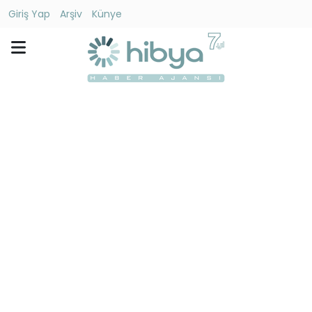
Giriş Yap
Arşiv
Künye
Ara
Gündem
Ekonomi
Dünya
Yaşam
Kültür
-
Sanat
Spor