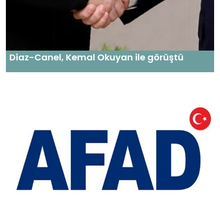
Diaz-Canel, Kemal Okuyan ile görüştü