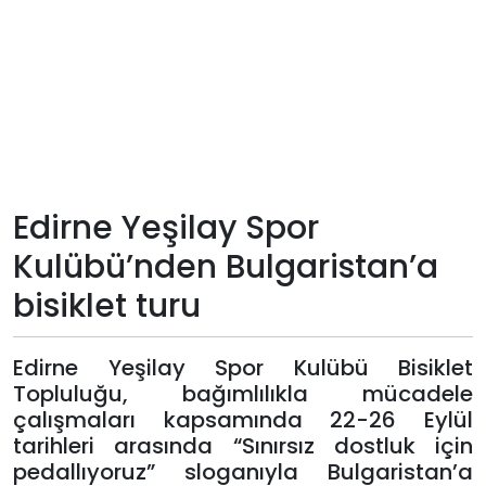
Teknoloji
Sektörel
Arşiv
Künye
Edirne Yeşilay Spor
Kulübü’nden Bulgaristan’a
Giriş
bisiklet turu
Yap
Edirne Yeşilay Spor Kulübü Bisiklet
Topluluğu, bağımlılıkla mücadele
çalışmaları kapsamında 22-26 Eylül
tarihleri arasında “Sınırsız dostluk için
pedallıyoruz” sloganıyla Bulgaristan’a