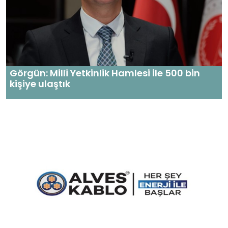
Görgün: Millî Yetkinlik Hamlesi ile 500 bin
kişiye ulaştık