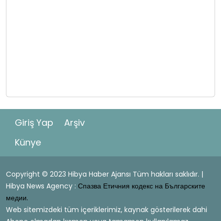
Giriş Yap
Arşiv
Künye
Copyright © 2023 Hibya Haber Ajansı Tüm hakları saklıdır. |
Hibya News Agency :
Спазва Етичния кодекс на Българските
медии.
Web sitemizdeki tüm içeriklerimiz, kaynak gösterilerek dahi