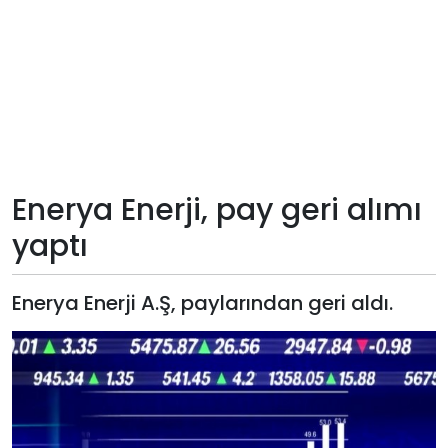
Teknoloji
Sektörel
Arşiv
Künye
Enerya Enerji, pay geri alımı
yaptı
Giriş
Yap
Enerya Enerji A.Ş, paylarından geri aldı.