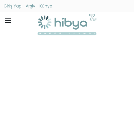
Giriş Yap
Arşiv
Künye
Ara
Gündem
Ekonomi
Dünya
Yaşam
Kültür
-
Sanat
Spor