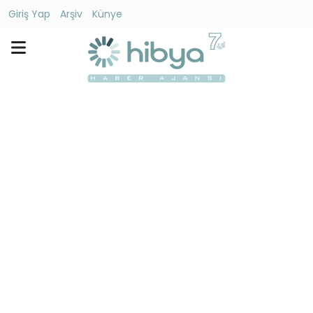
Giriş Yap
Arşiv
Künye
Ara
Gündem
Ekonomi
Dünya
Yaşam
Kültür
-
Sanat
Spor