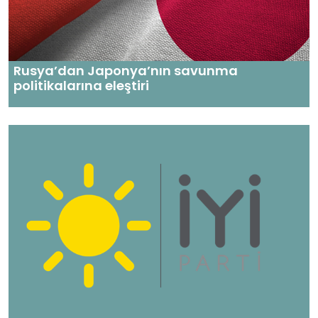
Rusya’dan Japonya’nın savunma
politikalarına eleştiri