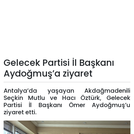
Teknoloji
Sektörel
Arşiv
Künye
Gelecek Partisi İl Başkanı
Aydoğmuş’a ziyaret
Giriş
Yap
Antalya’da yaşayan Akdağmadenili
Seçkin Mutlu ve Hacı Öztürk, Gelecek
Partisi İl Başkanı Ömer Aydoğmuş’u
ziyaret etti.