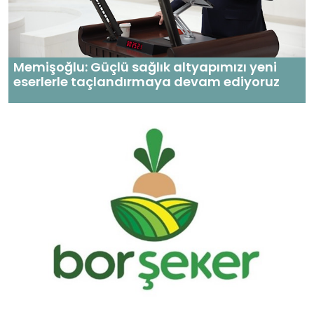
Memişoğlu: Güçlü sağlık altyapımızı yeni
eserlerle taçlandırmaya devam ediyoruz