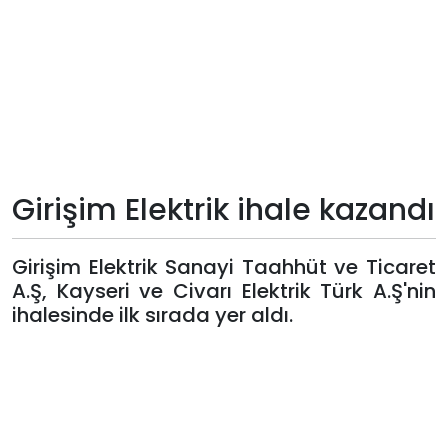
Teknoloji
Sektörel
Arşiv
Künye
Girişim Elektrik ihale kazandı
Giriş
Girişim Elektrik Sanayi Taahhüt ve Ticaret
Yap
A.Ş, Kayseri ve Civarı Elektrik Türk A.Ş'nin
ihalesinde ilk sırada yer aldı.