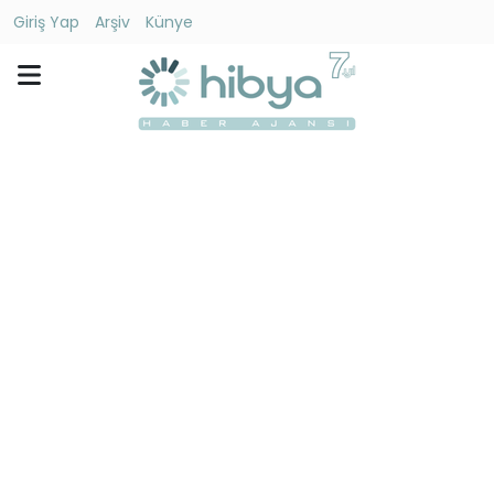
Giriş Yap
Arşiv
Künye
Ara
Gündem
Ekonomi
Dünya
Yaşam
Kültür
-
Sanat
Spor