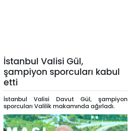
Teknoloji
Sektörel
Arşiv
Künye
İstanbul Valisi Gül,
şampiyon sporcuları kabul
Giriş
etti
Yap
İstanbul Valisi Davut Gül, şampiyon
sporcuları Valilik makamında ağırladı.