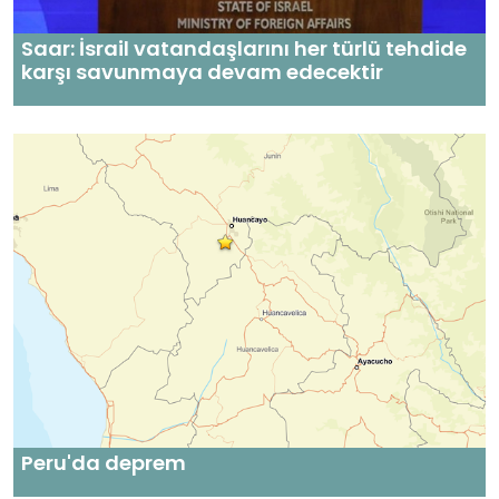
Saar: İsrail vatandaşlarını her türlü tehdide
karşı savunmaya devam edecektir
Peru'da deprem