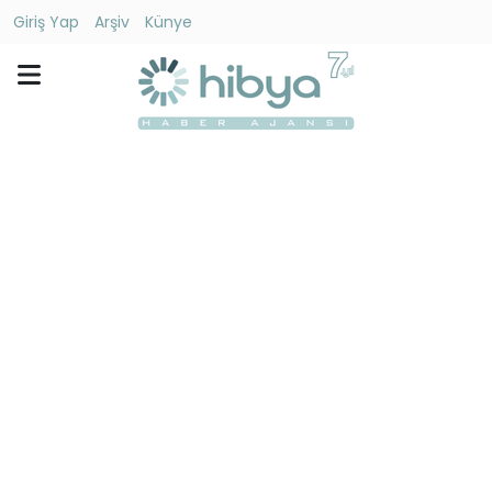
Giriş Yap
Arşiv
Künye
Ara
Gündem
Ekonomi
Dünya
Yaşam
Kültür
-
Sanat
Spor