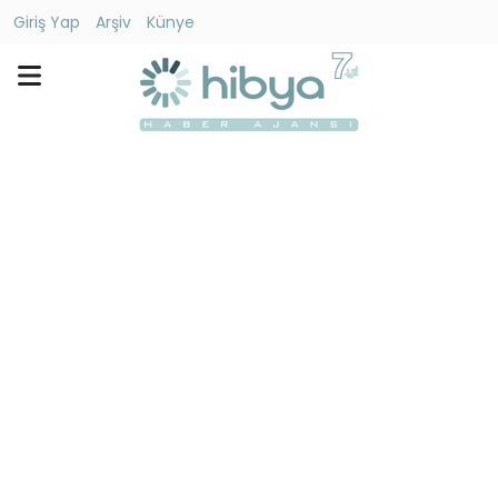
Giriş Yap
Arşiv
Künye
Ara
Gündem
Ekonomi
Dünya
Yaşam
Kültür
-
Sanat
Spor