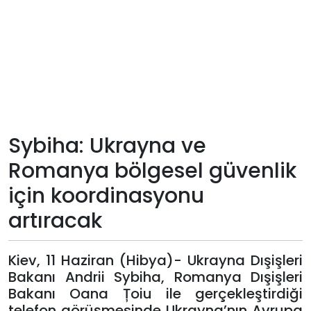
Teknoloji
Sektörel
Arşiv
Künye
Sybiha: Ukrayna ve
Romanya bölgesel güvenlik
Giriş
için koordinasyonu
Yap
artıracak
Kiev, 11 Haziran (Hibya)- Ukrayna Dışişleri
Bakanı Andrii Sybiha, Romanya Dışişleri
Bakanı Oana Țoiu ile gerçekleştirdiği
telefon görüşmesinde Ukrayna’nın Avrupa