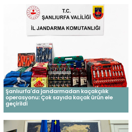
Şanlıurfa'da jandarmadan kaçakçılık
operasyonu: Çok sayıda kaçak ürün ele
geçirildi