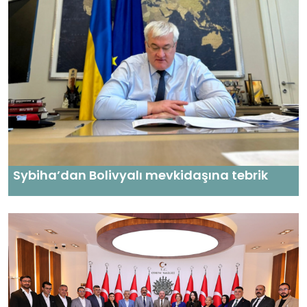
Sybiha’dan Bolivyalı mevkidaşına tebrik