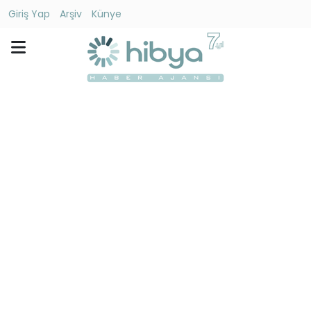
Giriş Yap
Arşiv
Künye
Ara
Gündem
Ekonomi
Dünya
Yaşam
Kültür
-
Sanat
Spor