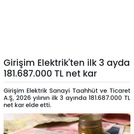
Teknoloji
Sektörel
Arşiv
Künye
Girişim Elektrik'ten ilk 3 ayda
181.687.000 TL net kar
Giriş
Yap
Girişim Elektrik Sanayi Taahhüt ve Ticaret
A.Ş, 2026 yılının ilk 3 ayında 181.687.000 TL
net kar elde etti.