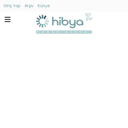
Giriş Yap
Arşiv
Künye
Ara
Gündem
Ekonomi
Dünya
Yaşam
Kültür
-
Sanat
Spor