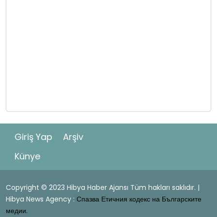
Giriş Yap
Arşiv
Künye
Copyright © 2023 Hibya Haber Ajansı Tüm hakları saklıdır. |
Hibya News Agency :
Спазва Етичния кодекс на Българските
медии.