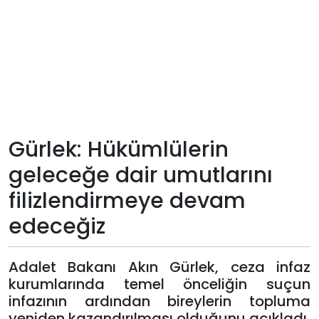
Teknoloji
Sektörel
Arşiv
Künye
Gürlek: Hükümlülerin
geleceğe dair umutlarını
Giriş
filizlendirmeye devam
Yap
edeceğiz
Adalet Bakanı Akın Gürlek, ceza infaz
kurumlarında temel önceliğin suçun
infazının ardından bireylerin topluma
yeniden kazandırılması olduğunu açıkladı.