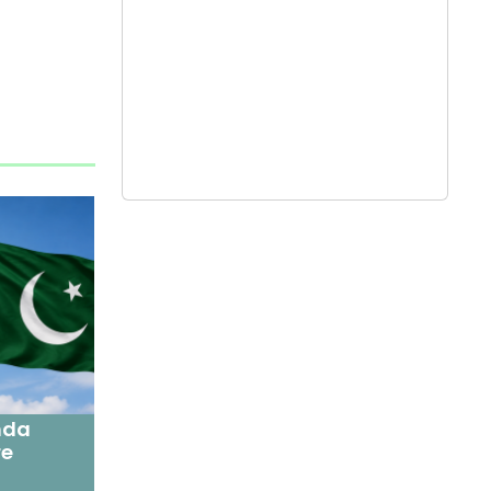
nda
re