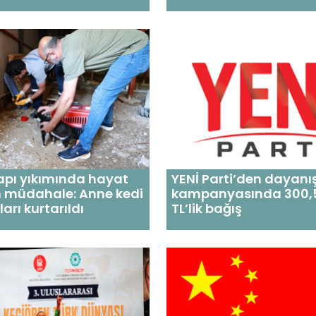
apı yıkımında hayat
YENİ Parti’den dayan
n müdahale: Anne kedi
kampanyasında 300,5
arı kurtarıldı
TL’lik bağış