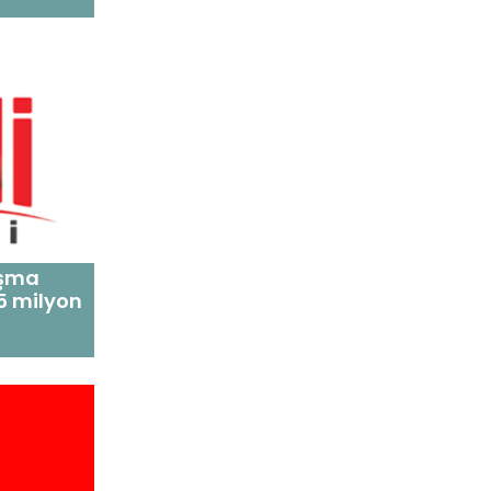
ışma
 milyon