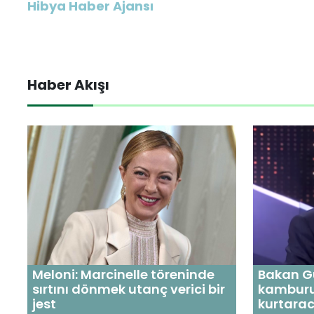
Hibya Haber Ajansı
Haber Akışı
Meloni: Marcinelle töreninde
Bakan Gü
sırtını dönmek utanç verici bir
kambur
jest
kurtarac