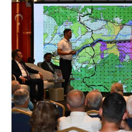
Teknoloji
Sektörel
Arşiv
Künye
Giriş
Yap