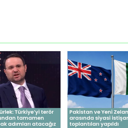
rlek: Türkiye’yi terör
Pakistan ve Yeni Zela
undan tamamen
arasında siyasi istişa
ak adımları atacağız
toplantıları yapıldı