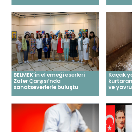
BELMEK’in el emeği eserleri
Kaçak y
Zafer Çarşısı’nda
kurtara
sanatseverlerle buluştu
ve yavrul