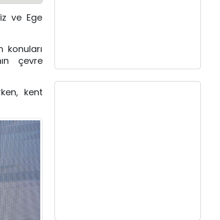
iz ve Ege
m konuları
nın çevre
rken, kent