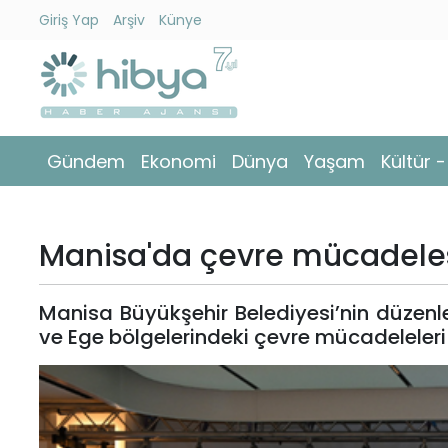
Giriş Yap
Arşiv
Künye
Ara
Gündem
Gündem
Ekonomi
Dünya
Yaşam
Kültür 
Ekonomi
Dünya
Manisa'da çevre mücadeles
Yaşam
Manisa Büyükşehir Belediyesi’nin düzen
Kültür
ve Ege bölgelerindeki çevre mücadeleleri 
-
Sanat
Spor