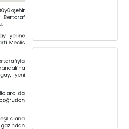
Büyükşehir
k Bertaraf
u.
ay
yerine
rti Meclis
rtarafıyla
mandalı’na
gay, yeni
dialara da
 doğrudan
eşil alana
n gazından