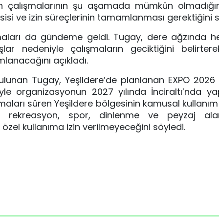
syon çalışmalarının şu aşamada mümkün olmadığın
hsisi ve izin süreçlerinin tamamlanması gerektiğini s
maları da gündeme geldi. Tugay, dere ağzında her
şlar nedeniyle çalışmaların geciktiğini belirtere
mlanacağını açıkladı.
bulunan Tugay, Yeşildere’de planlanan
EXPO 2026
yle organizasyonun 2027 yılında
İnciraltı
’nda ya
lışmaları süren Yeşildere bölgesinin kamusal kullanı
nın rekreasyon, spor, dinlenme ve peyzaj ala
özel kullanıma izin verilmeyeceğini söyledi.