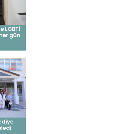
ve LGBTİ
her gün
ediye
eledi