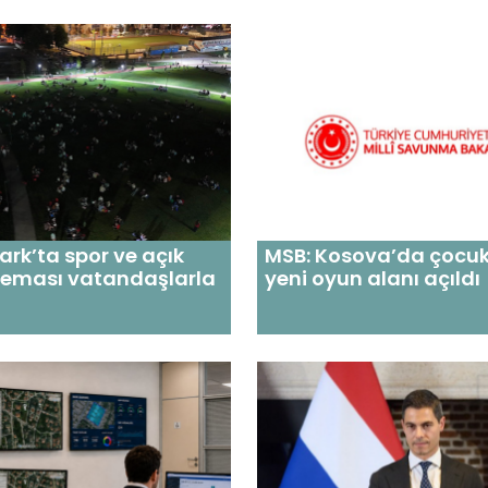
ark’ta spor ve açık
MSB: Kosova’da çocukl
neması vatandaşlarla
yeni oyun alanı açıldı