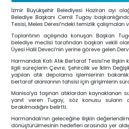
İzmir Büyükşehir Belediyesi Haziran ayı ola
Belediye Başkanı
Cemil Tugay
başkanlığında 
Tesisi, Meles Deresi’ndeki temizlik çalışmaları
Toplantının açılışında konuşan Başkan Tu
belediye meclisi tarafından başkan vekili ola
Üyesi
Halil Deveci
’nin yerine göreve gelen
Derv
Harmandalı Katı Atık Bertaraf Tesisi’ne ilişk
ilgili süreçlerin
Çevre, Şehircilik ve İklim Değişi
yapılan atık depolama işlemlerinin bakanlı
bertaraf alanlarının tahsisi için girişimlerin sü
Manisa’ya taşınan atıklardan kaynaklanan sız
yanıt veren Tugay, söz konusu suların a
bırakılmadığını belirtti.
Harmandalı’nın geleceğine ilişkin değerlendir
dönüştürülmesinin hedefleri arasında yer aldı