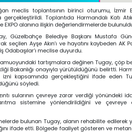
ğan meclis toplantısının birinci oturumu, İzmir 
gerçekleştirildi. Toplantıda Harmandalı Katı Atı
 ve EXPO alanına ilişkin değerlendirmelerde bulunuld
gay, Güzelbahçe Belediye Başkanı
Mustafa Gün
rak seçilen
Ayşe Akın
’ı ve hayatını kaybeden AK Pa
iş Odabaşılar
’ı meclise duyurdu.
in kamuoyundaki tartışmalara değinen Tugay, çöp be
kliği Bakanlığı
onayıyla yürütüldüğünü belirtti. Har
k izni kapsamında gerçekleştiğini ifade eden Tu
rdüğünü söyledi.
ıntı sularının çevreye zarar verdiği yönündeki id
rıtma sistemine yönlendirildiğini ve çevreye
melerde bulunan Tugay, alanın rehabilite edilerek y
ğını ifade etti. Bölgede faaliyet gösteren ve meta