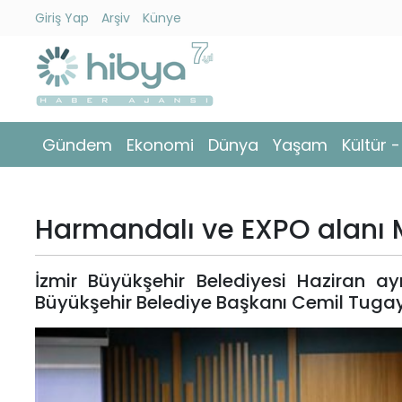
Giriş Yap
Arşiv
Künye
Ara
Gündem
Gündem
Ekonomi
Dünya
Yaşam
Kültür 
Ekonomi
Dünya
Harmandalı ve EXPO alanı
Yaşam
İzmir Büyükşehir Belediyesi Haziran ayı
Kültür
Büyükşehir Belediye Başkanı Cemil Tugay 
-
Sanat
Spor