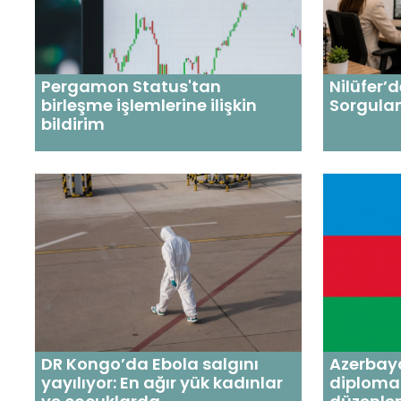
Pergamon Status'tan
Nilüfer’
birleşme işlemlerine ilişkin
Sorgulam
bildirim
DR Kongo’da Ebola salgını
Azerbay
yayılıyor: En ağır yük kadınlar
diplomas