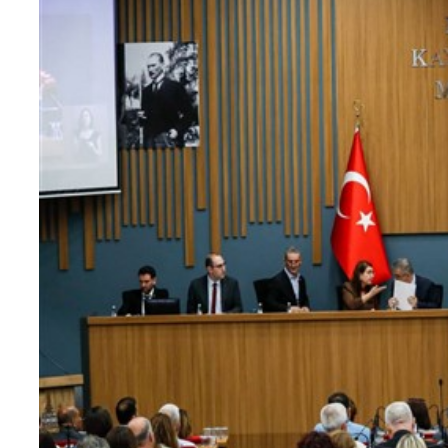
Teknoloji
Sektörel
Arşiv
Künye
Giriş
Yap