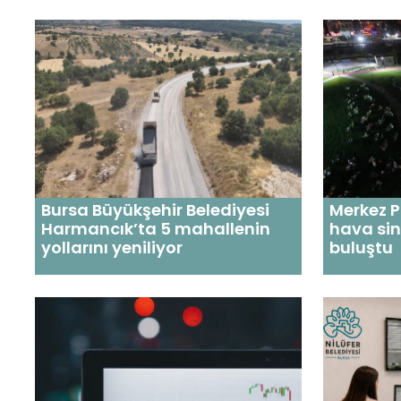
Bursa Büyükşehir Belediyesi
Merkez P
Harmancık’ta 5 mahallenin
hava si
yollarını yeniliyor
buluştu