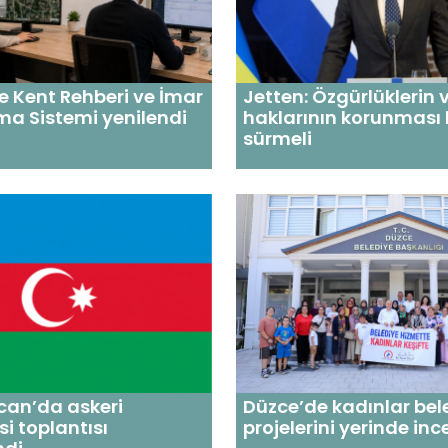
de Kent Rehberi ve İmar
Jetten: Özgürlüklerin 
a Sistemi yenilendi
haklarının korunması 
sürmeli
can’da askeri
Düzce’de kadınlar bel
i toplantısı
projelerini yerinde inc