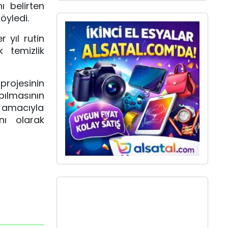
ı belirten
öyledi.
 yıl rutin
k temizlik
projesinin
pılmasının
m amacıyla
nı olarak