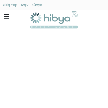
Giriş Yap
Arşiv
Künye
Ara
Gündem
Ekonomi
Dünya
Yaşam
Kültür
-
Sanat
Spor