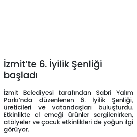
Teknoloji
Sektörel
Arşiv
Künye
İzmit’te 6. İyilik Şenliği
başladı
Giriş
Yap
İzmit Belediyesi tarafından Sabri Yalım
Parkı’nda düzenlenen 6. İyilik Şenliği,
üreticileri ve vatandaşları buluşturdu.
Etkinlikte el emeği ürünler sergilenirken,
atölyeler ve çocuk etkinlikleri de yoğun ilgi
görüyor.