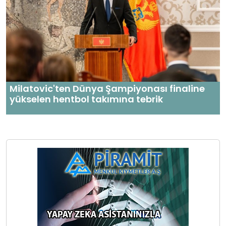
Milatovic'ten Dünya Şampiyonası finaline
yükselen hentbol takımına tebrik