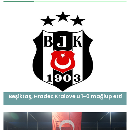
Beşiktaş, Hradec Kralove'u 1-0 mağlup etti