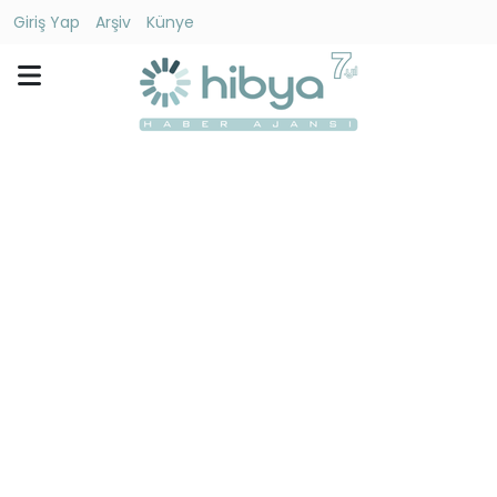
Giriş Yap
Arşiv
Künye
Ara
Gündem
Ekonomi
Dünya
Yaşam
Kültür
-
Sanat
Spor