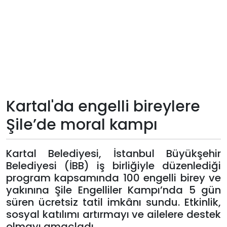
Teknoloji
Sektörel
Arşiv
Künye
Kartal'da engelli bireylere
Şile’de moral kampı
Giriş
Yap
Kartal Belediyesi, İstanbul Büyükşehir
Belediyesi (İBB) iş birliğiyle düzenlediği
program kapsamında 100 engelli birey ve
yakınına Şile Engelliler Kampı’nda 5 gün
süren ücretsiz tatil imkânı sundu. Etkinlik,
sosyal katılımı artırmayı ve ailelere destek
olmayı amaçladı.