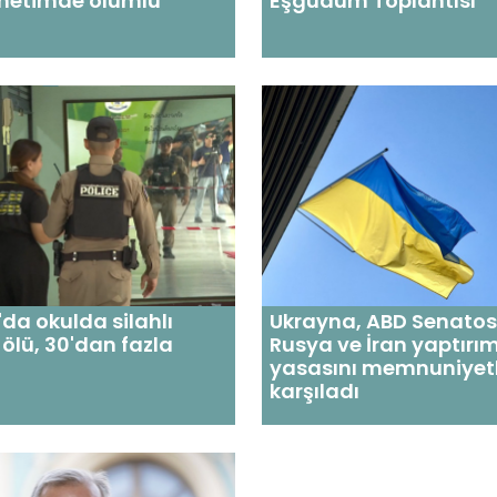
denetimde olumlu
Eşgüdüm Toplantısı
da okulda silahlı
Ukrayna, ABD Senato
8 ölü, 30'dan fazla
Rusya ve İran yaptırım
yasasını memnuniyet
karşıladı