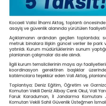
Kocaeli Valisi İlhami Aktaş, toplantı öncesin
asayiş ve güvenlik alanında yürütülen faaliyetlere
Açıklamanın ardından geçilen toplantıda; sok
metruk binalara ilişkin güncel veriler ile par
yatırıldı. Kurum müdürlüklerinin sunum yaptı
planlanan çalışmalar da ele alındı.
İlgili kurum temsilcilerinin mayıs ayı faaliyetl
koordinasyon gerektiren başlıklar üzerind
katılımcılara teşekkür eden Vali Aktaş, planla
Toplantıya; Deniz Eğitim, Öğretim ve Garni
Komutan Vekili Deniz Albay Cenk Okul, Vali Ya
Faruk Karaduman, İl Jandarma Komutanı J
Komutan Vekili Sahil Güvenlik Üsteğmen İsmail Çil