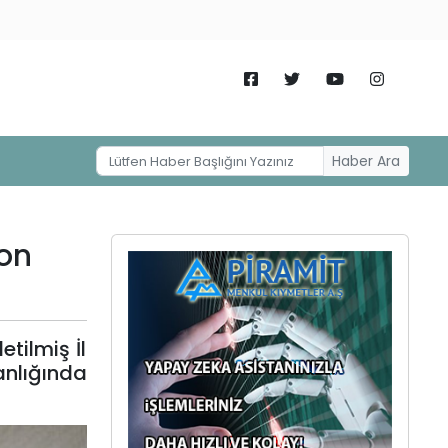
Haber Ara
yon
tilmiş İl
nlığında