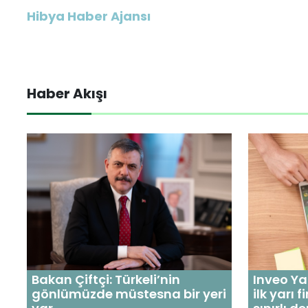
Hibya Haber Ajansı
Haber Akışı
Bakan Çiftçi: Türkeli’nin
Inveo Ya
gönlümüzde müstesna bir yeri
ilk yarı