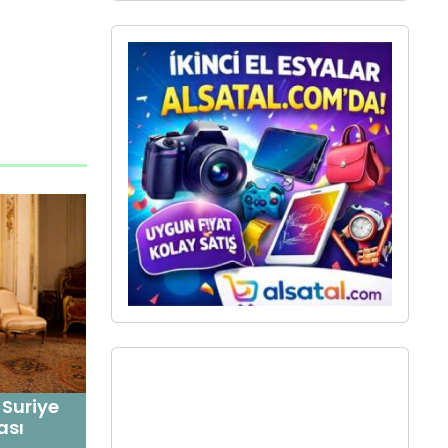
 Suriye
ası