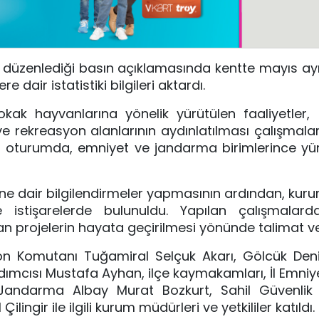
de düzenlediği basın açıklamasında kentte mayıs a
 dair istatistiki bilgileri aktardı.
ak hayvanlarına yönelik yürütülen faaliyetler, i
k ve rekreasyon alanlarının aydınlatılması çalışmal
ğı oturumda, emniyet ve jandarma birimlerince yü
erine dair bilgilendirmeler yapmasının ardından, kur
e istişarelerde bulunuldu. Yapılan çalışmalard
nan projelerin hayata geçirilmesi yönünde talimat ve
zon Komutanı Tuğamiral Selçuk Akarı, Gölcük Den
rdımcısı Mustafa Ayhan, ilçe kaymakamları, İl Emni
andarma Albay Murat Bozkurt, Sahil Güvenli
ingir ile ilgili kurum müdürleri ve yetkililer katıldı.