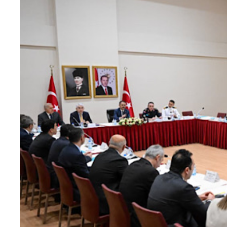
Teknoloji
Sektörel
Arşiv
Künye
Giriş
Yap