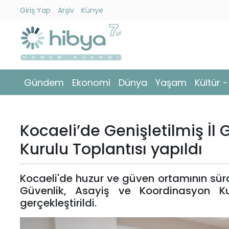
Giriş Yap
Arşiv
Künye
Ara
Gündem
Gündem
Ekonomi
Dünya
Yaşam
Kültür 
Ekonomi
Dünya
Kocaeli’de Genişletilmiş İl
Yaşam
Kurulu Toplantısı yapıldı
Kültür
Kocaeli'de huzur ve güven ortamının sür
-
Güvenlik, Asayiş ve Koordinasyon Ku
Sanat
gerçekleştirildi.
Spor