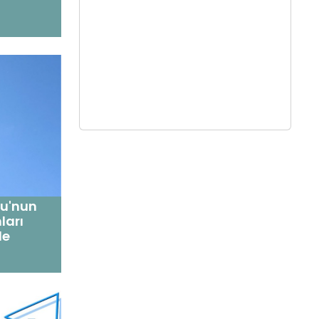
su'nun
ları
le