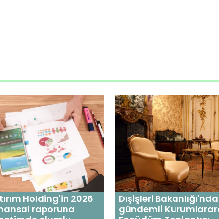
tırım Holding'in 2026
Dışişleri Bakanlığı'nda
 finansal raporuna
gündemli Kurumlarar