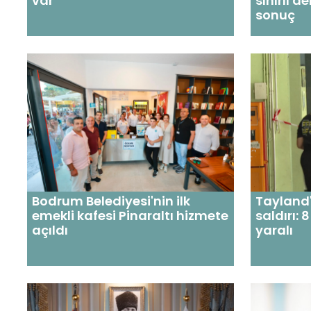
var
sınırlı 
sonuç
Bodrum Belediyesi'nin ilk
Tayland'
emekli kafesi Pinaraltı hizmete
saldırı: 
açıldı
yaralı