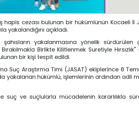
eşmiş hapis cezası bulunan bir hükümlünün Kocaeli İ
a yakalandığını açıkladı.
 şahısların yakalanmasına yönelik sürdürülen ç
ırakılmakla Birlikte Kilitlenmek Suretiyle Hırsızlık
unan bir kişi tespit edildi.
ma Suç Araştırma Timi (JASAT) ekiplerince 8 Te
da yakalanan hükümlü, işlemlerinin ardından adli
de suç ve suçlularla mücadelenin kararlılıkla sü