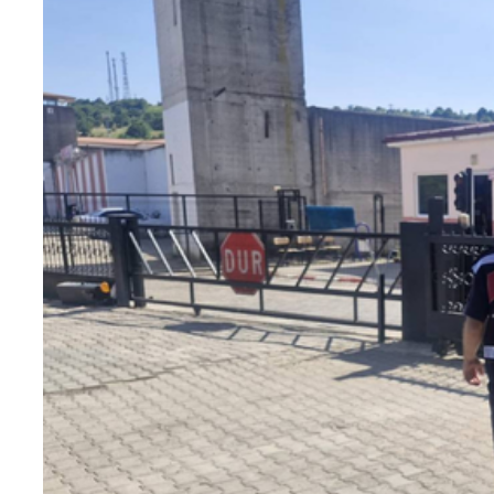
Teknoloji
Sektörel
Arşiv
Künye
Giriş
Yap