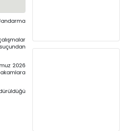
l Jandarma
alışmalar
" suçundan
mmuz 2026
 makamlara
rdürüldüğü