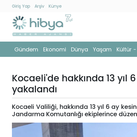
Giriş Yap
Arşiv
Künye
Ara
Gündem
Gündem
Ekonomi
Dünya
Yaşam
Kültür 
Ekonomi
Dünya
Kocaeli'de hakkında 13 yıl 
Yaşam
yakalandı
Kültür
Kocaeli Valiliği, hakkında 13 yıl 6 ay kes
-
Jandarma Komutanlığı ekiplerince düzenl
Sanat
Spor