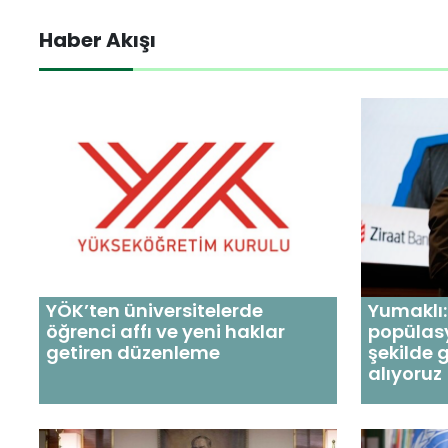
Haber Akışı
YÖK’ten üniversitelerde
Yumaklı:
öğrenci affı ve yeni haklar
popülas
getiren düzenleme
şekilde 
alıyoruz