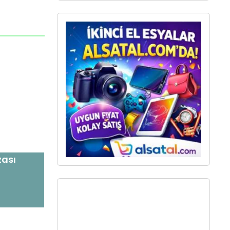
zası
ı