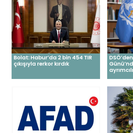
Bolat: Habur’da 2 bin 454 TIR
DSÖ’den 
çıkışıyla rerkor kırdık
Günü’nde
ayrımcıl