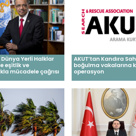
Dünya Yerli Halklar
AKUT’tan Kandıra Sahi
 eşitlik ve
boğulma vakalarına k
ıkla mücadele çağrısı
operasyon