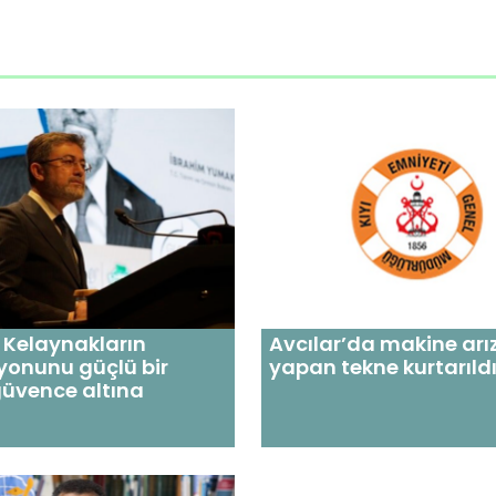
 Kelaynakların
Avcılar’da makine arı
yonunu güçlü bir
yapan tekne kurtarıld
güvence altına