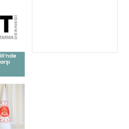
li’nde
arşı