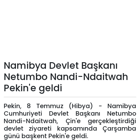
Teknoloji
Sektörel
Arşiv
Künye
Namibya Devlet Başkanı
Netumbo Nandi-Ndaitwah
Giriş
Pekin'e geldi
Yap
Pekin, 8 Temmuz (Hibya) - Namibya
Cumhuriyeti Devlet Başkanı Netumbo
Nandi-Ndaitwah, Çin'e gerçekleştirdiği
devlet ziyareti kapsamında Çarşamba
günü başkent Pekin'e geldi.