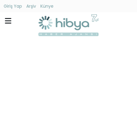
Giriş Yap
Arşiv
Künye
Ara
Gündem
Ekonomi
Dünya
Yaşam
Kültür
-
Sanat
Spor