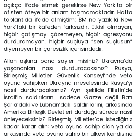
açıkça ifade etmek gerekirse New York’ta bir
ofisten öteye bir anlam taşımamaktadır. Hatta
toplantıda ifade etmiştim: BM ne yazık ki New
York’taki bir kafeden farksızdır. Etkisi olmayan,
hiçbir çatışmayı çözemeyen, hiçbir agresyonu
durduramayan, hiçbir suçluya “sen suçlusun”
diyemeyen bir çaresizlik içerisindedir.
Allah aşkına bana söyler misiniz? Ukrayna’da
yaşananları nasıl durduracaksınız? Rusya,
Birleşmiş Milletler Güvenlik Konseyi’nde veto
oyuna sahipken Ukrayna meselesinde Rusya’yı
nasıl durduracaksınız? Aynı şekilde Filistin’de
İsrail’in saldırılarını, sadece Gazze değil Batı
Şeria’daki ve Lübnan’daki saldırılarını, arkasında
Amerika Birleşik Devletleri durduğu sürece nasıl
önleyeceksiniz? Birleşmiş Milletler’de istediğiniz
kadar karar alın; veto oyuna sahip olan ya da
arkasında veto oyuna sahip bir ülkeyi kendisine