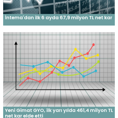
İntema'dan ilk 6 ayda 67,9 milyon TL net kar
Yeni Gimat GYO, ilk yarı yılda 461,4 milyon TL
net kar elde etti