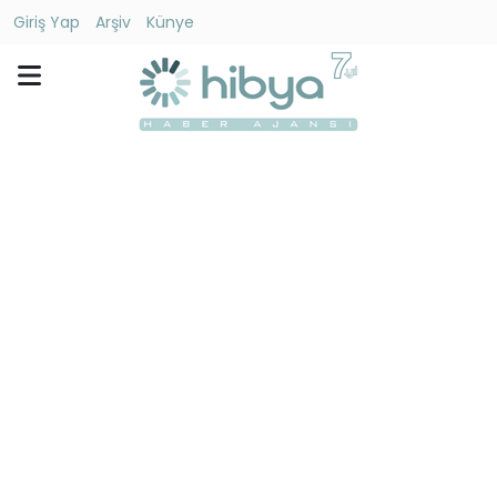
Giriş Yap
Arşiv
Künye
Ara
Gündem
Ekonomi
Dünya
Yaşam
Kültür
-
Sanat
Spor