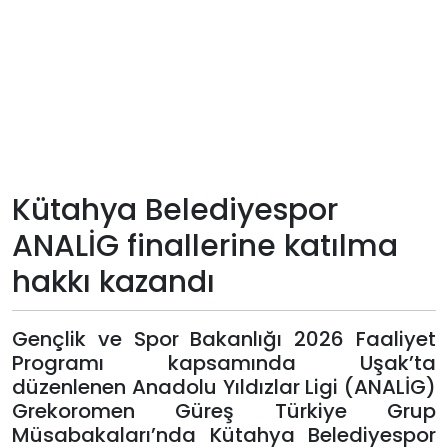
Teknoloji
Sektörel
Arşiv
Künye
Kütahya Belediyespor
ANALİG finallerine katılma
Giriş
hakkı kazandı
Yap
Gençlik ve Spor Bakanlığı 2026 Faaliyet
Programı kapsamında Uşak’ta
düzenlenen Anadolu Yıldızlar Ligi (ANALİG)
Grekoromen Güreş Türkiye Grup
Müsabakaları’nda Kütahya Belediyespor