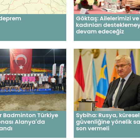
 deprem
Göktaş: Ailelerimizi ve
kadınları destekleme
devam edeceğiz
r Badminton Türkiye
Sybiha: Rusya, kürese
nası Alanya'da
güvenliğine yönelik sa
andı
son vermeli