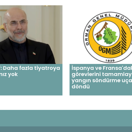
: Daha fazla tiyatroya
İspanya ve Fransa'da
mız yok
görevlerini tamamla
yangın söndürme uçak
döndü