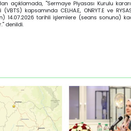
n açıklamada, ''Sermaye Piyasası Kurulu kararı
emi (VBTS) kapsamında CELHA.E, ONRYT.E ve RYSAS
an) 14.07.2026 tarihli işlemlere (seans sonuna) k
' denildi.