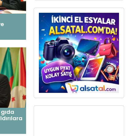
ye
l gıda
ldırılara