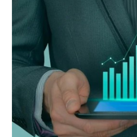
Teknoloji
Sektörel
Arşiv
Künye
Giriş
Yap