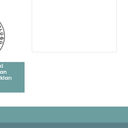
ki
yan
ları