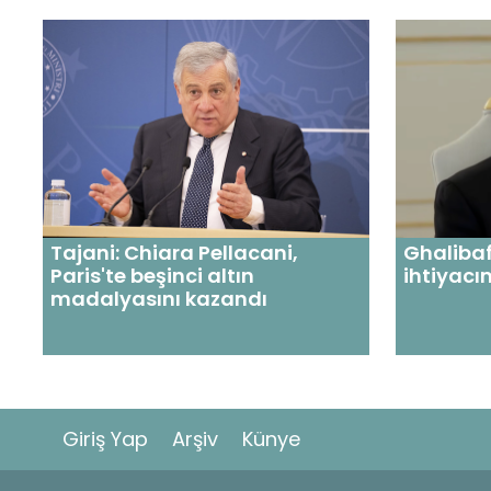
Tajani: Chiara Pellacani,
Ghalibaf
Paris'te beşinci altın
ihtiyacı
madalyasını kazandı
Giriş Yap
Arşiv
Künye