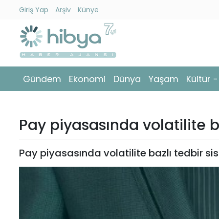
Giriş Yap
Arşiv
Künye
Ara
Gündem
Gündem
Ekonomi
Dünya
Yaşam
Kültür 
Ekonomi
Dünya
Pay piyasasında volatilite b
Yaşam
Pay piyasasında volatilite bazlı tedbir si
Kültür
-
Sanat
Spor