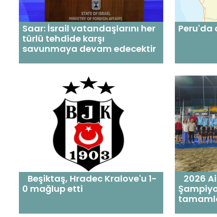
Saar: İsrail vatandaşlarını her
Peru'da
türlü tehdide karşı
savunmaya devam edecektir
Beşiktaş, Hradec Kralove'u 1-
2026 Ai
0 mağlup etti
Şampiyo
tamaml