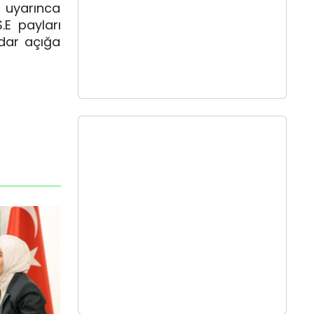
 uyarınca
.E payları
adar açığa