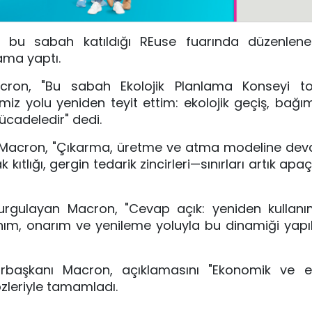
u sabah katıldığı REuse fuarında düzenlenen
ama yaptı.
cron, "Bu sabah Ekolojik Planlama Konseyi top
miz yolu yeniden teyit ettim: ekolojik geçiş, bağıms
mücadeledir" dedi.
ran Macron, "Çıkarma, üretme ve atma modeline d
k kıtlığı, gergin tedarik zincirleri—sınırları artık apa
ulayan Macron, "Cevap açık: yeniden kullanım
anım, onarım ve yenileme yoluyla bu dinamiği yapıl
başkanı Macron, açıklamasını "Ekonomik ve en
özleriyle tamamladı.