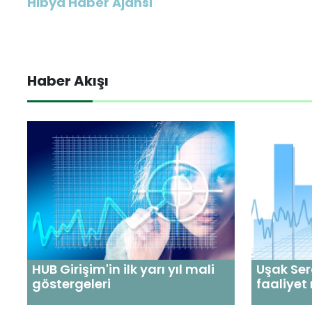
Hibya Haber Ajansı
Haber Akışı
HUB Girişim'in ilk yarı yıl mali
Uşak Se
göstergeleri
faaliyet