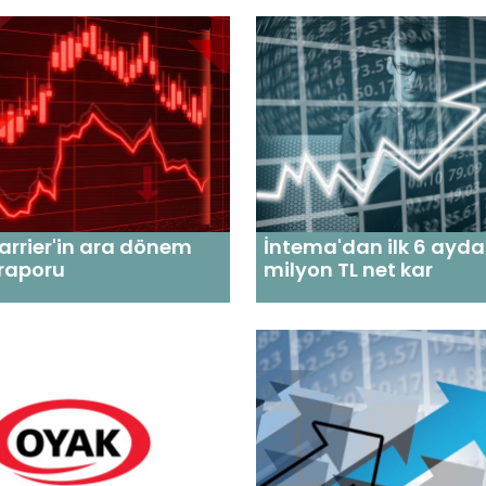
arrier'in ara dönem
İntema'dan ilk 6 ayda
 raporu
milyon TL net kar