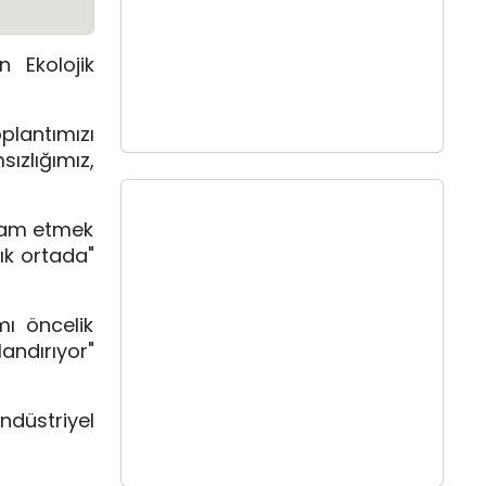
 Ekolojik
lantımızı
ızlığımız,
evam etmek
çık ortada"
ı öncelik
andırıyor"
düstriyel