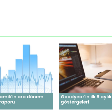
ramik'in ara dönem
Goodyear'in ilk 6 aylık
 raporu
göstergeleri