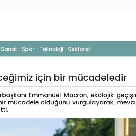
- Sanat
Spor
Teknoloji
Sektörel
ceğimiz için bir mücadeledir
rbaşkanı Emmanuel Macron, ekolojik geçişin
in bir mücadele olduğunu vurgulayarak, mevc
tti.