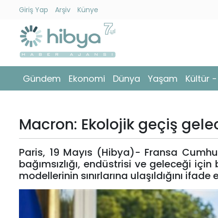
Giriş Yap
Arşiv
Künye
Ara
Gündem
Gündem
Ekonomi
Dünya
Yaşam
Kültür 
Ekonomi
Dünya
Macron: Ekolojik geçiş gele
Yaşam
Paris, 19 Mayıs (Hibya)- Fransa Cumhu
Kültür
bağımsızlığı, endüstrisi ve geleceği iç
-
modellerinin sınırlarına ulaşıldığını ifade e
Sanat
Spor