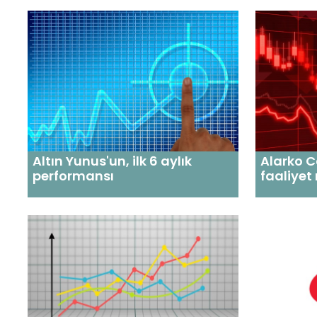
Altın Yunus'un, ilk 6 aylık
Alarko C
performansı
faaliyet