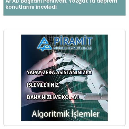
AFAD Başkanı Pehlivan, Yozgat’ta deprem
konutlarını inceledi