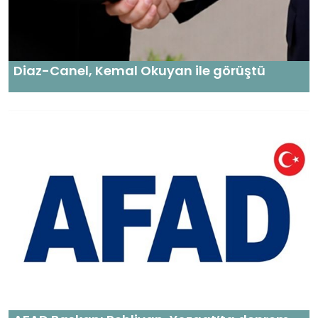
Diaz-Canel, Kemal Okuyan ile görüştü