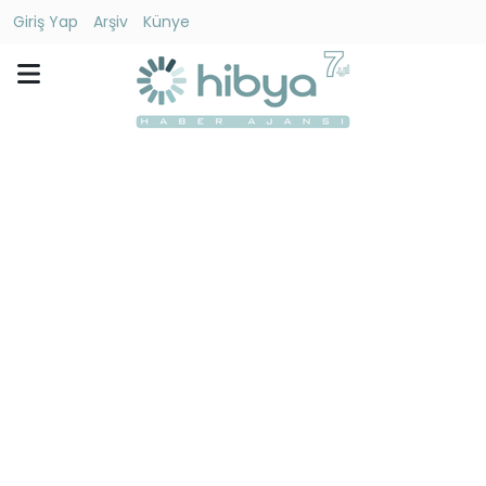
Giriş Yap
Arşiv
Künye
Ara
Gündem
Ekonomi
Dünya
Yaşam
Kültür
-
Sanat
Spor