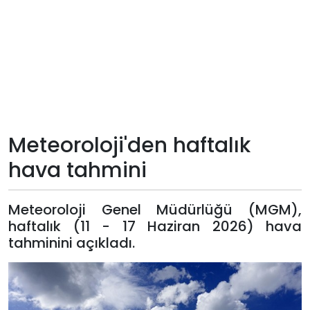
Teknoloji
Sektörel
Arşiv
Künye
Meteoroloji'den haftalık
hava tahmini
Giriş
Yap
Meteoroloji Genel Müdürlüğü (MGM),
haftalık (11 - 17 Haziran 2026) hava
tahminini açıkladı.