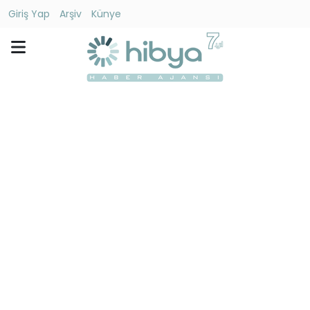
Giriş Yap
Arşiv
Künye
Ara
Gündem
Ekonomi
Dünya
Yaşam
Kültür
-
Sanat
Spor