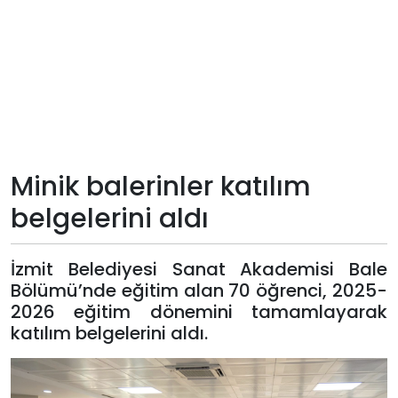
Teknoloji
Sektörel
Arşiv
Künye
Minik balerinler katılım
belgelerini aldı
Giriş
Yap
İzmit Belediyesi Sanat Akademisi Bale
Bölümü’nde eğitim alan 70 öğrenci, 2025-
2026 eğitim dönemini tamamlayarak
katılım belgelerini aldı.