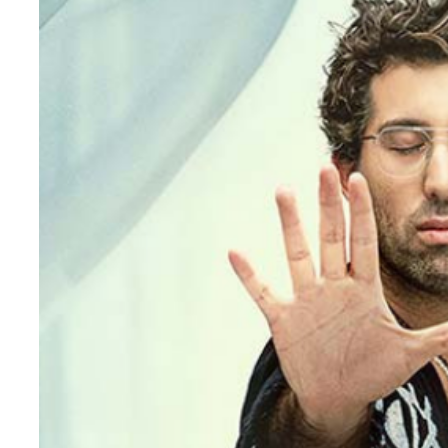
Teknoloji
Sektörel
Arşiv
Künye
Giriş
Yap