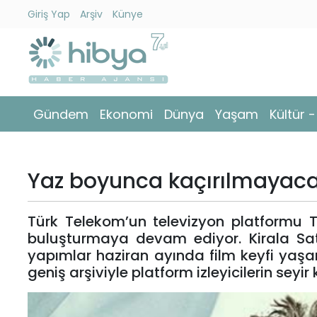
Giriş Yap
Arşiv
Künye
Ara
Gündem
Gündem
Ekonomi
Dünya
Yaşam
Kültür 
Ekonomi
Dünya
Yaz boyunca kaçırılmayaca
Yaşam
Türk Telekom’un televizyon platformu Tiv
Kültür
buluşturmaya devam ediyor. Kirala Satı
-
yapımlar haziran ayında film keyfi yaşam
Sanat
geniş arşiviyle platform izleyicilerin seyir k
Spor