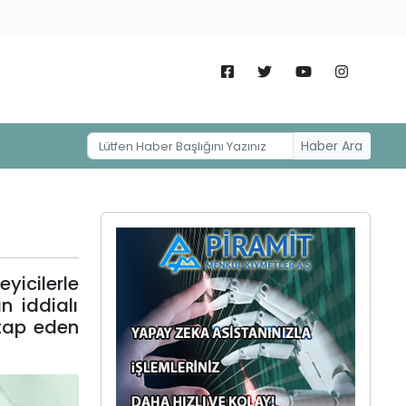
Haber Ara
yicilerle
n iddialı
itap eden