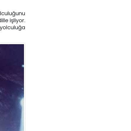
olculuğunu
le işliyor.
 yolculuğa