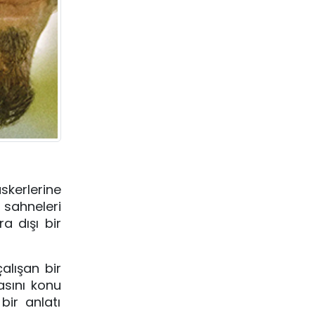
skerlerine
 sahneleri
a dışı bir
alışan bir
asını konu
bir anlatı