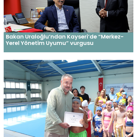
Bakan Uraloğlu’ndan Kayseri’de “Merkez-
Yerel Yönetim Uyumu” vurgusu