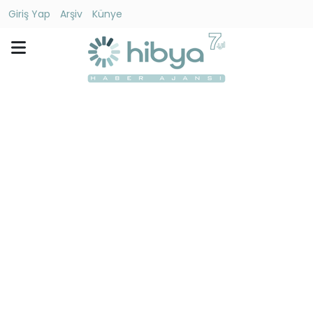
Giriş Yap
Arşiv
Künye
Ara
Gündem
Ekonomi
Dünya
Yaşam
Kültür
-
Sanat
Spor