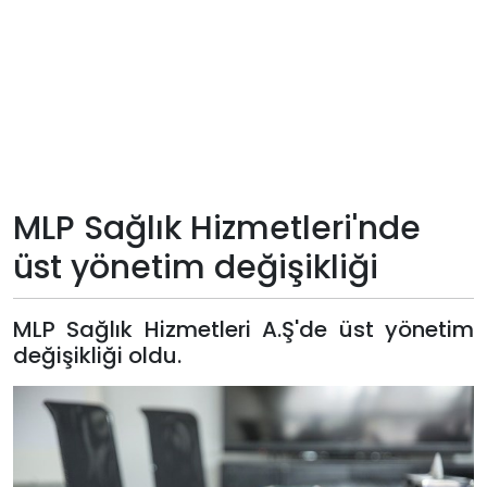
Teknoloji
Sektörel
Arşiv
Künye
MLP Sağlık Hizmetleri'nde
üst yönetim değişikliği
Giriş
Yap
MLP Sağlık Hizmetleri A.Ş'de üst yönetim
değişikliği oldu.