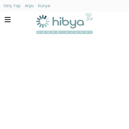
Giriş Yap
Arşiv
Künye
Ara
Gündem
Ekonomi
Dünya
Yaşam
Kültür
-
Sanat
Spor