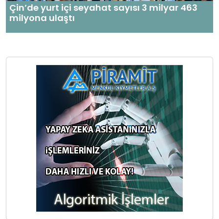
Çin’de yurt içi seyahat sayısı 3 milyar 463
milyona ulaştı