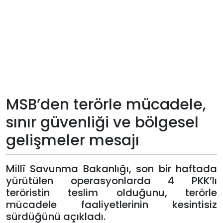
Teknoloji
Sektörel
Arşiv
Künye
MSB’den terörle mücadele,
sınır güvenliği ve bölgesel
Giriş
gelişmeler mesajı
Yap
Millî Savunma Bakanlığı, son bir haftada
yürütülen operasyonlarda 4 PKK’lı
teröristin teslim olduğunu, terörle
mücadele faaliyetlerinin kesintisiz
sürdüğünü açıkladı.