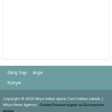
Giriş Yap
Arşiv
Künye
Copyright © 2023 Hibya Haber Ajansı Tüm hakları saklıdır. |
Hibya News Agency :
Спазва Етичния кодекс на Българските
медии.