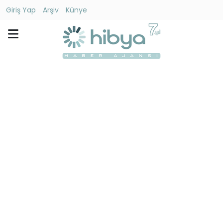
Giriş Yap
Arşiv
Künye
Ara
Gündem
Ekonomi
Dünya
Yaşam
Kültür
-
Sanat
Spor