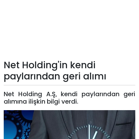
Teknoloji
Sektörel
Arşiv
Künye
Net Holding'in kendi
paylarından geri alımı
Giriş
Yap
Net Holding A.Ş, kendi paylarından geri
alımına ilişkin bilgi verdi.