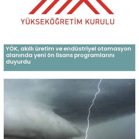
YÖK, akıllı üretim ve endüstriyel otomasyon
alanında yeni ön lisans programlarını
duyurdu