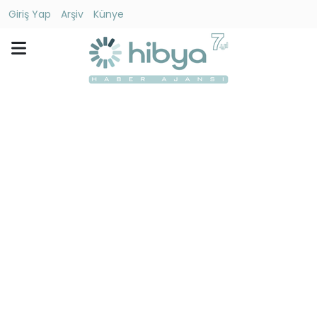
Giriş Yap
Arşiv
Künye
Ara
Gündem
Ekonomi
Dünya
Yaşam
Kültür
-
Sanat
Spor