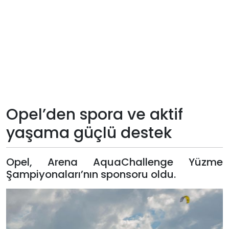
Teknoloji
Sektörel
Arşiv
Künye
Opel’den spora ve aktif
Giriş
yaşama güçlü destek
Yap
Opel, Arena AquaChallenge Yüzme
Şampiyonaları’nın sponsoru oldu.